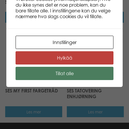
SES JEG LÆRER Å VEVE
du ikke synes det er noe problem, kan du
bare tillate alle. I innstillingene kan du velge
nærmere hva slags cookies du vil tillate.
Les mer
Les mer
Innstillinger
Hylkää
Tillat alle
SES MY FIRST FARGETRÅD
SES TATOVERING
ENHJØRNING
Les mer
Les mer