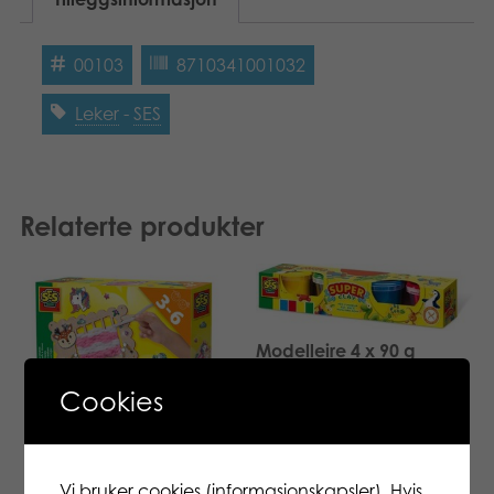
00103
8710341001032
Leker
-
SES
Relaterte produkter
Modelleire 4 x 90 g
Cookies
Vi bruker cookies (informasjonskapsler). Hvis