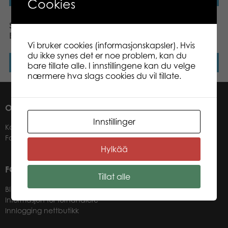
Cookies
SES TATOVERING
SES PAPIRFLY
ENHJØRNING
Vi bruker cookies (informasjonskapsler). Hvis
du ikke synes det er noe problem, kan du
Les mer
Les mer
bare tillate alle. I innstillingene kan du velge
nærmere hva slags cookies du vil tillate.
OM OSS
Innstillinger
Kontakter
Forhandlere
Hylkää
FOR VÅRE KUNDER
Tillat alle
Bli forhandler
Informasjon for forhandlere
Innlogging nettbutikk