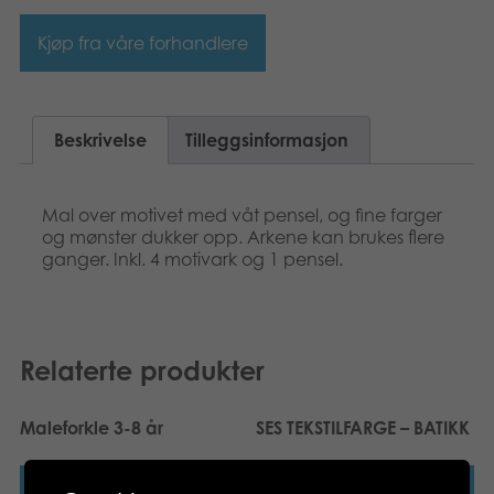
Bøker
Kjøp fra våre forhandlere
Applikasjoner
Beskrivelse
Tilleggsinformasjon
Arkiverte produkter
Mal over motivet med våt pensel, og fine farger
og mønster dukker opp. Arkene kan brukes flere
ganger. Inkl. 4 motivark og 1 pensel.
Relaterte produkter
Maleforkle 3-8 år
SES TEKSTILFARGE – BATIKK
Les mer
Les mer