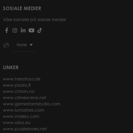
SOSIALE MEDIER
Våre kanaler på sosiale medier
Norsk
LINKER
www.herostoys.de
www.plasto.fi
www.chrom.no
www.crimescene.net
www.gamestormstudio.com
www.lumostars.com
www.molkky.com
www.alias.eu
www.puzzlelovers.net