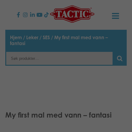
PRODUKTER
Hjem
/
Leker
/
SES
/ My first mal med vann –
fantasi
Barnespill
NYHETER
Familiespill
TACTIC
Voksenspill
Etiske retningslinjer
KONTAKTER
Utespill og leker
Ansvarlighet
Kontakt oss
B2B-SHOP
Puslespill
Vår historie
Produktsider
Norsk
My first mal med vann – fantasi
Leker
Svenska
Media