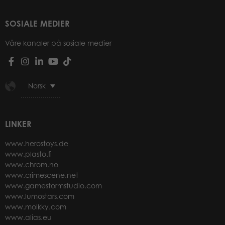
SOSIALE MEDIER
Våre kanaler på sosiale medier
Norsk
LINKER
www.herostoys.de
www.plasto.fi
www.chrom.no
www.crimescene.net
www.gamestormstudio.com
www.lumostars.com
www.molkky.com
www.alias.eu