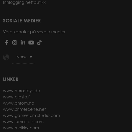
Innlogging nettbutikk
SOSIALE MEDIER
Våre kanaler på sosiale medier
Norsk
LINKER
www.herostoys.de
www.plasto.fi
www.chrom.no
www.crimescene.net
www.gamestormstudio.com
www.lumostars.com
www.molkky.com