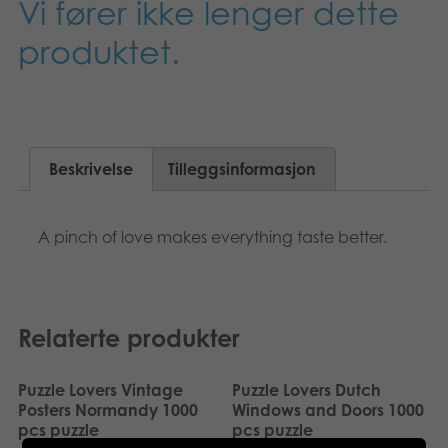
Vi fører ikke lenger dette
Suomi
Bøker
produktet.
Dansk
Applikasjoner
Nederlands
Arkiverte produkter
Français
Beskrivelse
Tilleggsinformasjon
Polski
A pinch of love makes everything taste better.
Svenska
Deutsch
Relaterte produkter
Puzzle Lovers Vintage
Puzzle Lovers Dutch
Posters Normandy 1000
Windows and Doors 1000
pcs puzzle
pcs puzzle