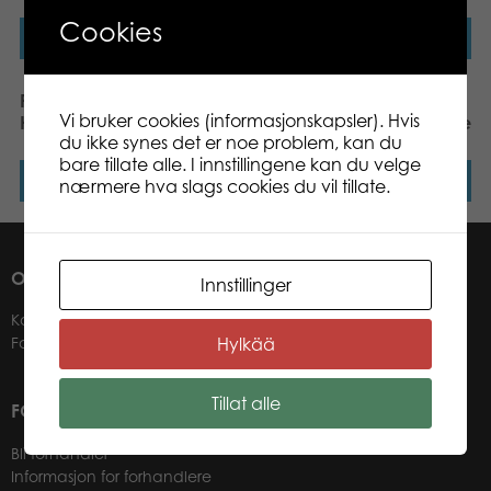
Cookies
Les mer
Les mer
Puzzle Lovers View of
Puzzle Lovers Cinque
Vi bruker cookies (informasjonskapsler). Hvis
Helsinki 1000 pcs puzzle
Terre Italy 1000 pcs puzzle
du ikke synes det er noe problem, kan du
bare tillate alle. I innstillingene kan du velge
Les mer
Les mer
nærmere hva slags cookies du vil tillate.
OM OSS
Innstillinger
Kontakter
Hylkää
Forhandlere
Tillat alle
FOR VÅRE KUNDER
Bli forhandler
Informasjon for forhandlere