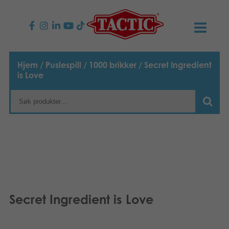
PRODUKTER
Hjem
/
Puslespill
/
1000 brikker
/ Secret Ingredient
is Love
Barnespill
NYHETER
Familiespill
TACTIC
Voksenspill
Etiske retningslinjer
KONTAKTER
Utespill og leker
Ansvarlighet
Kontakt oss
B2B-SHOP
Puslespill
Vår historie
Produktsider
Norsk
Secret Ingredient is Love
Leker
English
Media