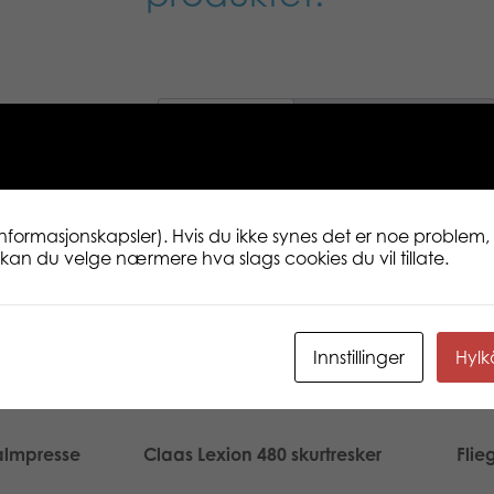
Beskrivelse
Tilleggsinformasjon
Førerhuset har en frontrute laget av u
Speilene på denne SCANIA lastebilen
informasjonskapsler). Hvis du ikke synes det er noe problem, 
åpnes. Det store og fleksible lastepl
ne kan du velge nærmere hva slags cookies du vil tillate.
åpnes. SCANIA lastebilen er utstyrt for 
lastene med fire aksler og robuste dekk
Innstillinger
Hyl
halmpresse
Claas Lexion 480 skurtresker
Flie