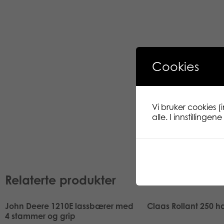
Cookies
Vi bruker cookies (
alle. I innstillinge
Relaterte produkter
John Deere 1210E lassbærer med
Claas Rollant 250 
4 stammer og grip