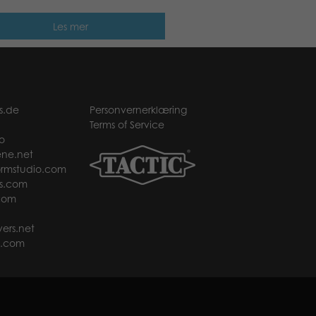
Les mer
s.de
Personvernerklæring
Terms of Service
o
ne.net
rmstudio.com
s.com
com
ers.net
t.com