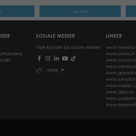
r
Les mer
NDER
SOSIALE MEDIER
LINKER
Våre kanaler på sosiale medier
www.herostoy
forhandlere
www.plasto.fi
butikk
www.chrom.n
www.crimesce
Norsk
www.gamesto
www.lumostar
www.molkky.
www.alias.eu
www.puzzlelov
www.bexspor