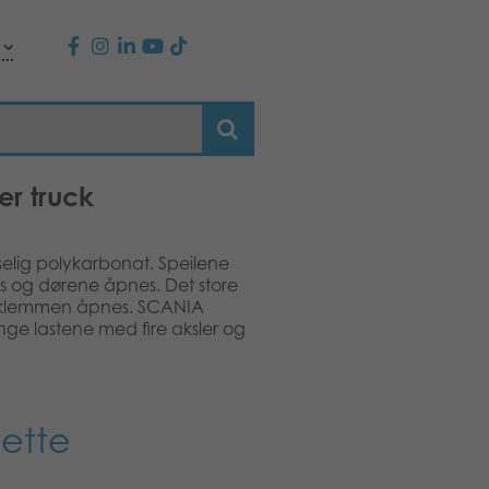
er truck
selig polykarbonat. Speilene
 og dørene åpnes. Det store
 baklemmen åpnes. SCANIA
 tunge lastene med fire aksler og
dette