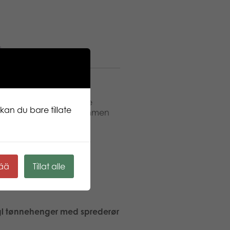
knuselig polykarbonat.
 kan beveges og dørene
kan du bare tillate
anet kan vippes og baklemmen
de riktig store og tunge
.
kää
Tillat alle
gl tønnehenger med sprederør