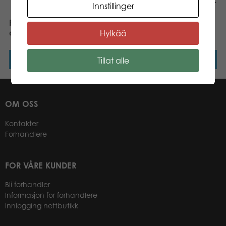
Innstillinger
farger
PLASTO Car carrier with 4
cars, 47 cm
Hylkää
Les mer
Les mer
Tillat alle
OM OSS
Kontakter
Forhandlere
FOR VÅRE KUNDER
Bli forhandler
Informasjon for forhandlere
Innlogging nettbutikk