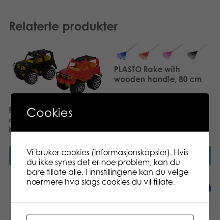
Relaterte produkter
PLASTO Rake with
wooden handle, 80 cm
Cookies
PLASTO Roadster Jeep, 23
cm, assorted red and
blac
Vi bruker cookies (informasjonskapsler). Hvis
Les mer
Les mer
du ikke synes det er noe problem, kan du
bare tillate alle. I innstillingene kan du velge
nærmere hva slags cookies du vil tillate.
PLASTO Trillebårsett, 2 ass.