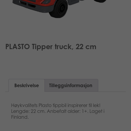
Suomi
Bøker
Dansk
Applikasjoner
Français
Arkiverte produkter
Polski
PLASTO Tipper truck, 22 cm
Svenska
Beskrivelse
Tilleggsinformasjon
Høykvalitets Plasto tippbil inspirerer til lek!
Lengde: 22 cm. Anbefalt alder: 1+. Laget i
Finland.