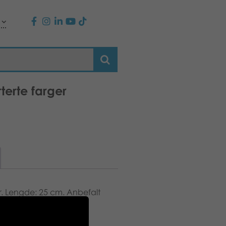
erte farger
ger. Lengde: 25 cm. Anbefalt