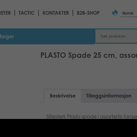
ETER
TACTIC
KONTAKTER
B2B-SHOP
Norsk
farger
PLASTO Spade 25 cm, assort
Beskrivelse
Tilleggsinformasjon
Slitesterk Plasto spade i assorterte far
alder: 1+. Laget i Finland.