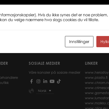
informasjonskapsler). Hvis du ikke synes det er noe problem, 
ne kan du velge nærmere hva slags cookies du vil tillate.
rontoader, 47
PLASTO Construction set, 3 parts,
PLAS
26 cm
grad
Innstillinger
Hyl
r
Les mer
NDER
SOSIALE MEDIER
LINKER
Våre kanaler på sosiale medier
www.herostoy
forhandlere
www.plasto.fi
butikk
www.chrom.n
www.crimesce
Norsk
www.gamesto
www.lumostar
www.molkky.
www.alias.eu