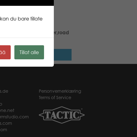
kan du bare tillate
TO Frontloader, dumper,road
er, tractor
kää
Tillat alle
Les mer
s.de
Personvernerklæring
Terms of Service
o
ne.net
rmstudio.com
s.com
com