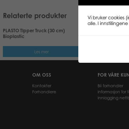
Relaterte produkter
Vi bruker cookies (
alle. I innstillinge
PLASTO TIpper Truck (30 cm)
PLASTO Low Boy & F
Bioplastic
cm
Les mer
Les me
OM OSS
FOR VÅRE KU
Kontakter
Bli forhandler
Forhandlere
Informasjon for 
Innlogging nett