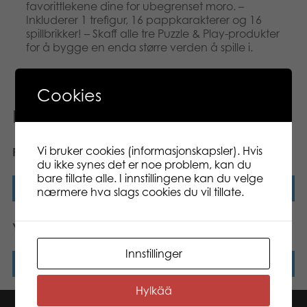
favorittlekene dine for ubegrenset moro. –
Inkluderer 1 trefigur, 16 pappkarakterer og 16
spillbrikker! – Skaff alle tre Puzzle & Play-produkter
for å bygge en enda større verden å spille i.
Cookies
Relaterte produkter
Vi bruker cookies (informasjonskapsler). Hvis
Pro Poker Texas Hold’em
Gavespill Sprø Lover
du ikke synes det er noe problem, kan du
bare tillate alle. I innstillingene kan du velge
Les mer
Les mer
nærmere hva slags cookies du vil tillate.
Yatzy med kopp
Vi lærer oss Tallene
Innstillinger
Les mer
Les mer
Hylkää