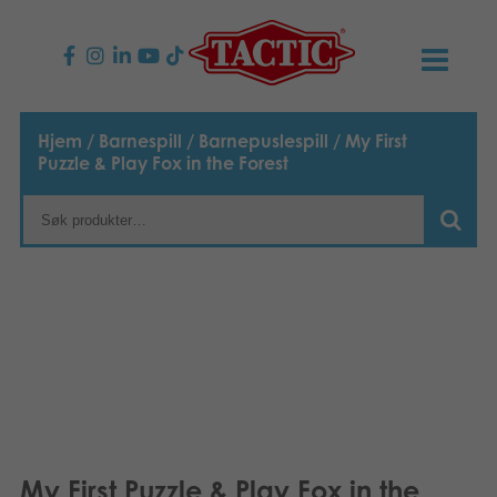
PRODUKTER
Hjem
/
Barnespill
/
Barnepuslespill
/ My First
Puzzle & Play Fox in the Forest
Barnespill
NYHETER
Familiespill
TACTIC
Voksenspill
Etiske retningslinjer
KONTAKTER
Utespill og leker
Ansvarlighet
Kontakt oss
B2B-SHOP
Puslespill
Vår historie
Produktsider
Norsk
Leker
English
Media
My First Puzzle & Play Fox in the