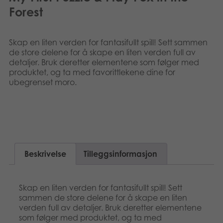
Suomi
Forest
Bøker
Dansk
Applikasjoner
Skap en liten verden for fantasifullt spill! Sett sammen
de store delene for å skape en liten verden full av
Nederlands
detaljer. Bruk deretter elementene som følger med
Arkiverte produkter
produktet, og ta med favorittlekene dine for
Français
ubegrenset moro.
Polski
Svenska
Beskrivelse
Tilleggsinformasjon
Skap en liten verden for fantasifullt spill! Sett
sammen de store delene for å skape en liten
verden full av detaljer. Bruk deretter elementene
som følger med produktet, og ta med