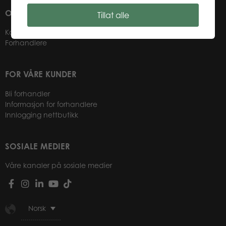
OM OSS
Tillat alle
Kontakter
Forhandlere
FOR VÅRE KUNDER
Bli forhandler
Informasjon for forhandlere
Innlogging nettbutikk
SOSIALE MEDIER
Våre kanaler på sosiale medier
Norsk