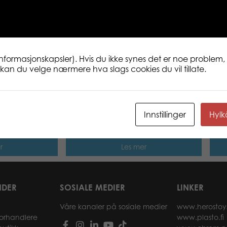
Squishee plush Mouse Cheesy
informasjonskapsler). Hvis du ikke synes det er noe problem, 
ne kan du velge nærmere hva slags cookies du vil tillate.
ELRING
RUTETE NINJA 35 CM
Moto
Innstillinger
Hyl
sing
r
Les mer
NDER
SOSIALE MEDIER
LINKER
Våre kanaler på sosiale medier
www.herostoy
forhandlere
www.plasto.fi