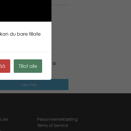
kan du bare tillate
rtown Assorted Cars in a
kää
Tillat alle
le pack (12 styles)
Les mer
s.de
Personvernerklæring
Terms of Service