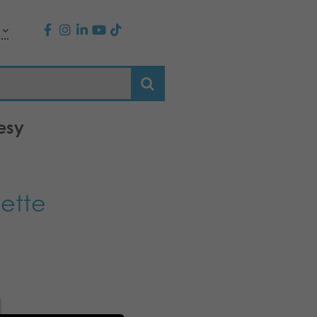
esy
dette