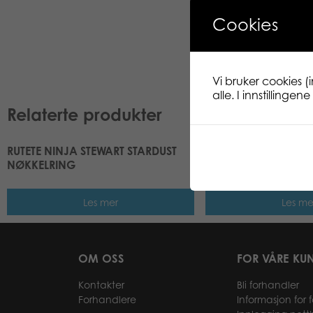
Cookies
Vi bruker cookies (
alle. I innstillinge
Relaterte produkter
RUTETE NINJA STEWART STARDUST
RUTETE NINJA NØKK
NØKKELRING
Les mer
Les me
OM OSS
FOR VÅRE KU
Kontakter
Bli forhandler
Forhandlere
Informasjon for 