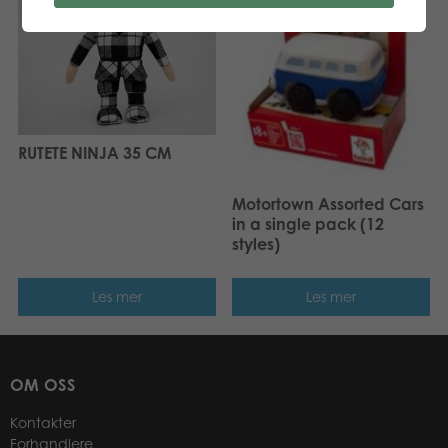
RUTETE NINJA 35 CM
Motortown Assorted Cars
in a single pack (12
styles)
Les mer
Les mer
OM OSS
Kontakter
Forhandlere