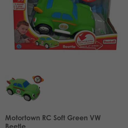
Dansk
Bøker
Svenska
Applikasjoner
Arkiverte produkter
Motortown RC Soft Green VW
Beetle