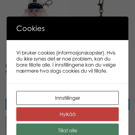
Cookies
Vi bruker cookies (informasjonskapsler). Hvis
du ikke synes det er noe problem, kan du
bare tillate alle. I innstillingene kan du velge
RUTETE NINJA STEWART
nærmere hva slags cookies du vil tillate.
STARDUST NØKKELRING
RUTETE NINJA
NØKKELRING
Innstillinger
Les mer
Les mer
Hylkää
Tillat alle