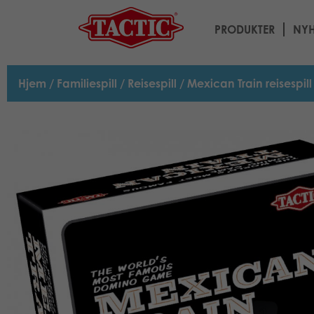
PRODUKTER
NYH
Hjem
/
Familiespill
/
Reisespill
/ Mexican Train reisespill