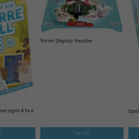
Travel Display Header
ame ages 4 to 6
Sant
r
Les mer