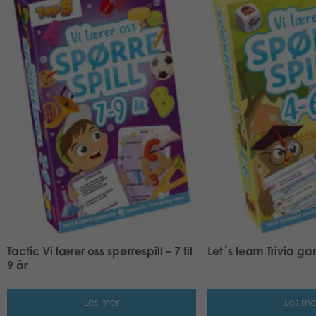
Tactic Vi lærer oss spørrespill – 7 til
Let´s learn Trivia g
9 år
Les mer
Les me