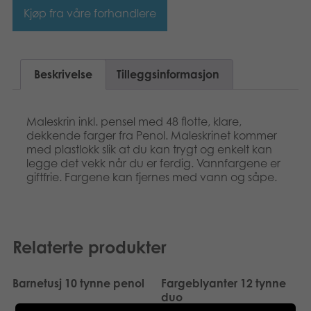
Svenska
Kjøp fra våre forhandlere
Bøker
Applikasjoner
Beskrivelse
Tilleggsinformasjon
Arkiverte produkter
Maleskrin inkl. pensel med 48 flotte, klare,
dekkende farger fra Penol. Maleskrinet kommer
med plastlokk slik at du kan trygt og enkelt kan
legge det vekk når du er ferdig. Vannfargene er
giftfrie. Fargene kan fjernes med vann og såpe.
Relaterte produkter
Barnetusj 10 tynne penol
Fargeblyanter 12 tynne
duo