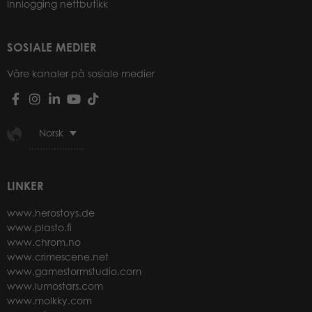
Innlogging nettbutikk
SOSIALE MEDIER
Våre kanaler på sosiale medier
Norsk
LINKER
www.herostoys.de
www.plasto.fi
www.chrom.no
www.crimescene.net
www.gamestormstudio.com
www.lumostars.com
www.molkky.com