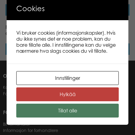
Cookies
Les mer
Les mer
Fargeblyanter 12 jumbo
Maleskrin 12 metallic
Vi bruker cookies (informasjonskapsler). Hvis
duo
du ikke synes det er noe problem, kan du
bare tillate alle. I innstillingene kan du velge
Les mer
Les mer
nærmere hva slags cookies du vil tillate.
OM OSS
Innstillinger
Kontakter
Forhandlere
Hylkää
Tillat alle
FOR VÅRE KUNDER
Bli forhandler
Informasjon for forhandlere