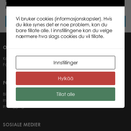
Lumo Stars Basketball
Lumo Stars Kwartet card
plush
game
Vi bruker cookies (informasjonskapsler). Hvis
Les mer
Les mer
du ikke synes det er noe problem, kan du
bare tillate alle. I innstillingene kan du velge
nærmere hva slags cookies du vil tillate.
OM OSS
Kontakter
Innstillinger
Forhandlere
Hylkää
FOR VÅRE KUNDER
Tillat alle
Bli forhandler
Informasjon for forhandlere
Innlogging nettbutikk
SOSIALE MEDIER