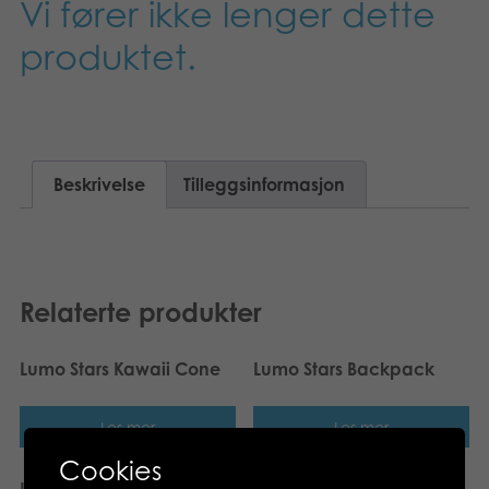
Vi fører ikke lenger dette
Suomi
Bøker
produktet.
Dansk
Applikasjoner
Nederlands
Arkiverte produkter
Français
Beskrivelse
Tilleggsinformasjon
Polski
Svenska
Relaterte produkter
Deutsch
Lumo Stars Kawaii Cone
Lumo Stars Backpack
Les mer
Les mer
Cookies