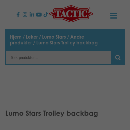
PRODUKTER
Hjem
/
Leker
/
Lumo Stars
/
Andre
produkter
/ Lumo Stars Trolley backbag
Barnespill
NYHETER
Familiespill
TACTIC
Voksenspill
Etiske retningslinjer
KONTAKTER
Utespill og leker
Ansvarlighet
Kontakt oss
B2B-SHOP
Puslespill
Vår historie
Produktsider
Norsk
Lumo Stars Trolley backbag
Leker
English
Media