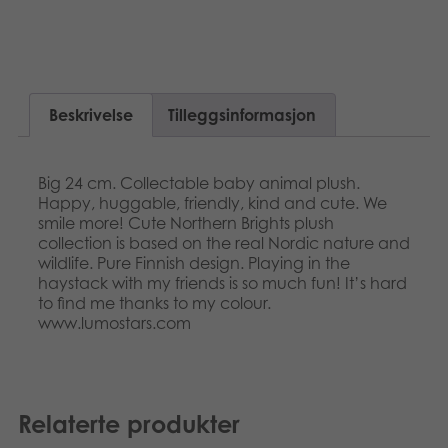
Suomi
Bøker
Dansk
Applikasjoner
Nederlands
Beskrivelse
Tilleggsinformasjon
Arkiverte produkter
Français
Big 24 cm. Collectable baby animal plush.
Polski
Happy, huggable, friendly, kind and cute. We
smile more! Cute Northern Brights plush
collection is based on the real Nordic nature and
Svenska
wildlife. Pure Finnish design. Playing in the
haystack with my friends is so much fun! It’s hard
to find me thanks to my colour.
www.lumostars.com
Relaterte produkter