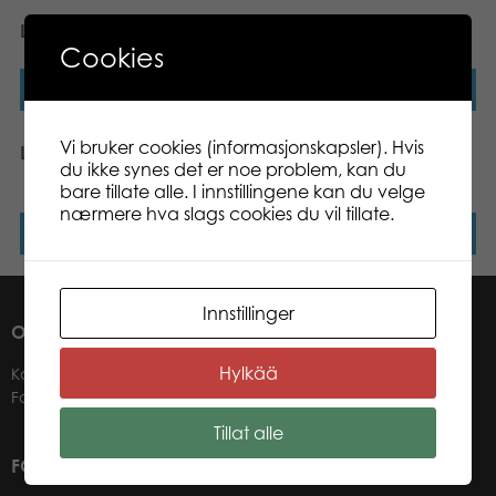
Lumo Lynx Tundra big
Lumo Bear Puss – Big
Cookies
Les mer
Les mer
Vi bruker cookies (informasjonskapsler). Hvis
Lumo Dino Plesiosaur big
Lumo Stars Wolf Susi big
du ikke synes det er noe problem, kan du
plush
bare tillate alle. I innstillingene kan du velge
nærmere hva slags cookies du vil tillate.
Les mer
Les mer
Innstillinger
OM OSS
Hylkää
Kontakter
Forhandlere
Tillat alle
FOR VÅRE KUNDER