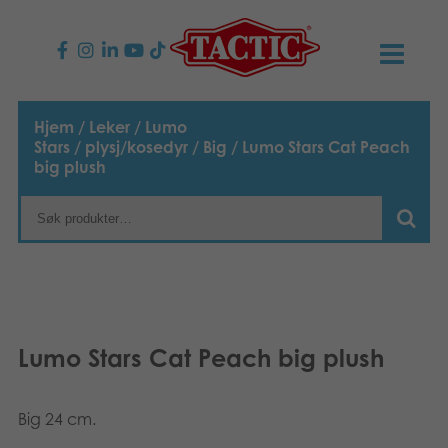
PRODUKTER
Hjem
/
Leker
/
Lumo
Stars
/
plysj/kosedyr
/
Big
/ Lumo Stars Cat Peach
Barnespill
NYHETER
big plush
Familiespill
TACTIC
Voksenspill
Etiske retningslinjer
KONTAKTER
Utespill og leker
Ansvarlighet
Kontakt oss
B2B-SHOP
Lumo Stars Cat Peach big plush
Puslespill
Vår historie
Produktsider
Norsk
Leker
Big 24 cm.
English
Media