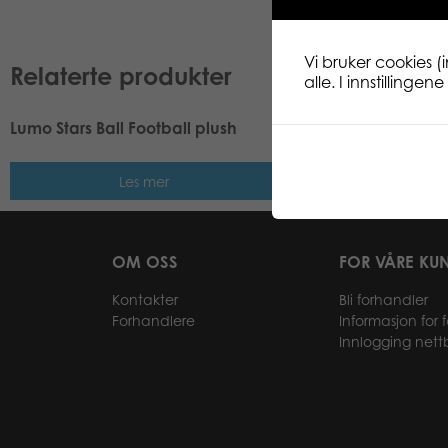
Vi bruker cookies (
Relaterte produkter
alle. I innstillinge
Lumo Stars Ball Football plush
Lumo Stars Ball Socc
Les mer
Les me
OM OSS
FOR VÅRE KU
Kontakter
Bli forhandler
Forhandlere
Informasjon for 
Innlogging nett