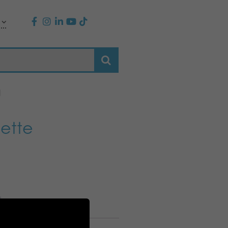
g
dette