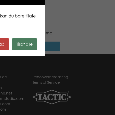
kan du bare tillate
 Stars Kwartet card game
kää
Tillat alle
Les mer
s.de
Personvernerklæring
Terms of Service
o
ne.net
rmstudio.com
s.com
com