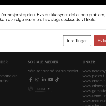
informasjonskapsler). Hvis du ikke synes det er noe problem, 
ne kan du velge nærmere hva slags cookies du vil tillate.
er Ball plush
Lumo Stars Memorize
Lumo
Innstillinger
Hyl
r
Les mer
NDER
SOSIALE MEDIER
LINKER
Våre kanaler på sosiale medier
www.herostoy
forhandlere
www.plasto.fi
butikk
www.chrom.n
www.crimesce
Norsk
www.gamesto
www.lumostar
www.molkky.
www.alias.eu