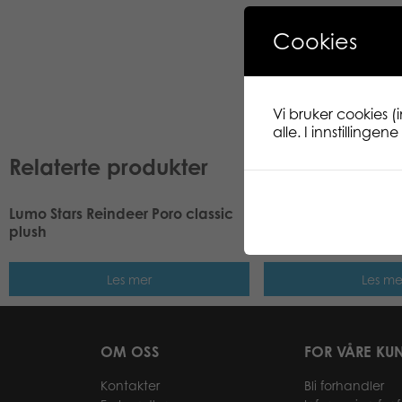
Cookies
Vi bruker cookies (
alle. I innstillinge
Relaterte produkter
Lumo Stars Reindeer Poro classic
Lumo Stars Reindeer
plush
plush
Les mer
Les me
OM OSS
FOR VÅRE KU
Kontakter
Bli forhandler