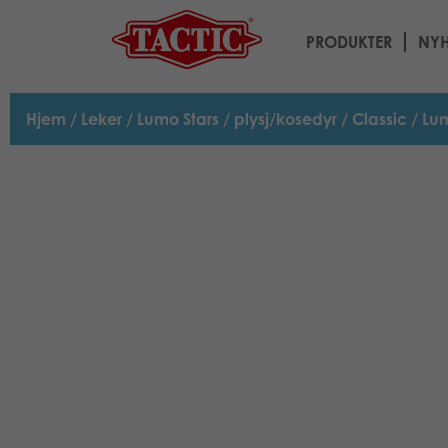
PRODUKTER
NYH
Hjem
/
Leker
/
Lumo Stars
/
plysj/kosedyr
/
Classic
/ Lum