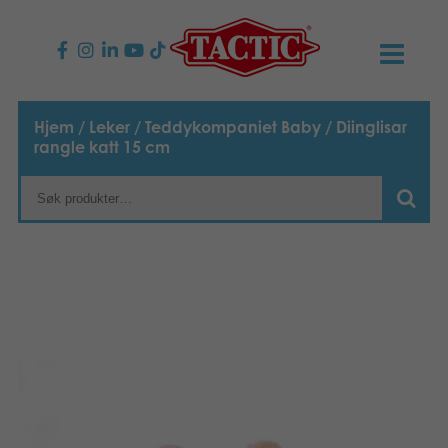
PRODUKTER
Hjem
/
Leker
/
Teddykompaniet Baby
/ Diinglisar
rangle katt 15 cm
Barnespill
NYHETER
Familiespill
TACTIC
Voksenspill
Etiske retningslinjer
KONTAKTER
Utespill og leker
Ansvarlighet
Kontakt oss
B2B-SHOP
Puslespill
Vår historie
Produktsider
Norsk
Leker
Media