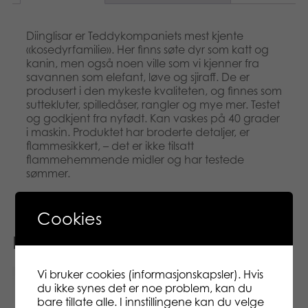
Diinglisar er Teddykompaniets mest kjente
«kosedyrfamilie». Her finns søte dyr som katt og
kanin, men også noen ville som vi kjenner fra
savannen som elefant, løve og sjiraff. De er
produsert i den mykeste kvaliteten, og finnes som
suttekluter, spilledåser, rangler og mye mer. Testet
og godkjent fra nyfødt. Kan vaskes på 40 grader
i maskin. Produktet har broderte detaljer, er
flammesikkert, – det er ikke tilsatt
flammehemmende midler og har testede
sømmer.
Cookies
Relaterte produkter
Vi bruker cookies (informasjonskapsler). Hvis
du ikke synes det er noe problem, kan du
bare tillate alle. I innstillingene kan du velge