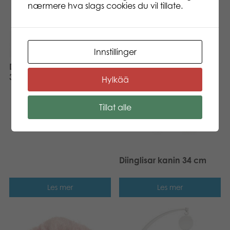
nærmere hva slags cookies du vil tillate.
Innstillinger
Diinglisar sutteklut kanin
35×35 cm
Hylkää
Tillat alle
Diinglisar kanin 34 cm
Les mer
Les mer