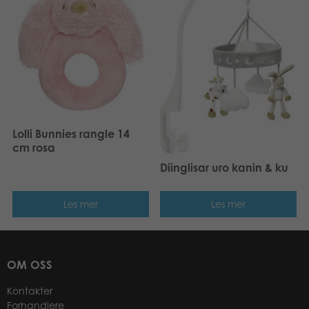
Lolli Bunnies rangle 14
cm rosa
Diinglisar uro kanin & ku
Les mer
Les mer
OM OSS
Kontakter
Forhandlere