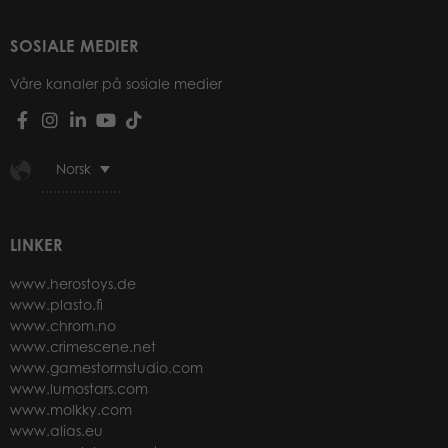
SOSIALE MEDIER
Våre kanaler på sosiale medier
Norsk
LINKER
www.herostoys.de
www.plasto.fi
www.chrom.no
www.crimescene.net
www.gamestormstudio.com
www.lumostars.com
www.molkky.com
www.alias.eu