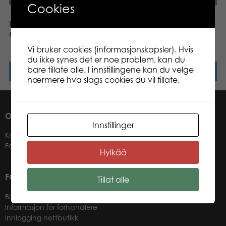
Cookies
Puzzle Lovers Colourful
Puzzle Lovers
Crab 200 pcs puzzle
Tyrannosaurus 200 pcs
puzzle
Vi bruker cookies (informasjonskapsler). Hvis
du ikke synes det er noe problem, kan du
bare tillate alle. I innstillingene kan du velge
Les mer
Les mer
nærmere hva slags cookies du vil tillate.
OM OSS
Innstillinger
Kontakter
Forhandlere
Hylkää
FOR VÅRE KUNDER
Tillat alle
Bli forhandler
Informasjon for forhandlere
Innlogging nettbutikk