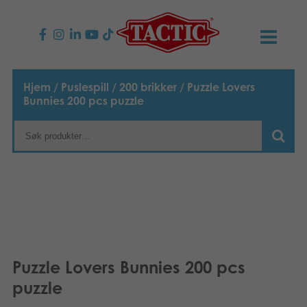
PRODUKTER
Hjem
/
Puslespill
/
200 brikker
/ Puzzle Lovers
Bunnies 200 pcs puzzle
Barnespill
NYHETER
Familiespill
TACTIC
Voksenspill
Etiske retningslinjer
KONTAKTER
Utespill og leker
Ansvarlighet
Kontakt oss
B2B-SHOP
Puslespill
Vår historie
Produktsider
Norsk
Puzzle Lovers Bunnies 200 pcs
puzzle
Leker
English
Media