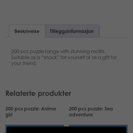
Suomi
Bøker
Dansk
Applikasjoner
Beskrivelse
Tilleggsinformasjon
Nederlands
Arkiverte produkter
Français
200 pcs puzzle range with stunning motifs.
Suitable as a “snack” for yourself or as a gift for
Polski
your friend.
Svenska
Deutsch
Relaterte produkter
200 pcs puzzle: Anime
200 pcs puzzle: Sea
girl
adventure​
Les mer
Les mer