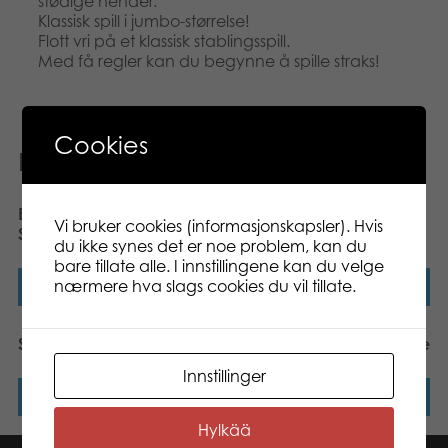
stødige hender.
Klassisk spill i jumbo-størrelse!
Flott vri på et klassisk stablingsspill.
Med få regler kan du begynne å spille straks!
Cookies
Relaterte produkter
Easy Peasy Lemon
Dinosaur Kimble
Vi bruker cookies (informasjonskapsler). Hvis
Squeaky
du ikke synes det er noe problem, kan du
bare tillate alle. I innstillingene kan du velge
nærmere hva slags cookies du vil tillate.
Les mer
Les mer
Stigespill reisespill
Junior Bingo board game
Innstillinger
Les mer
Les mer
Hylkää