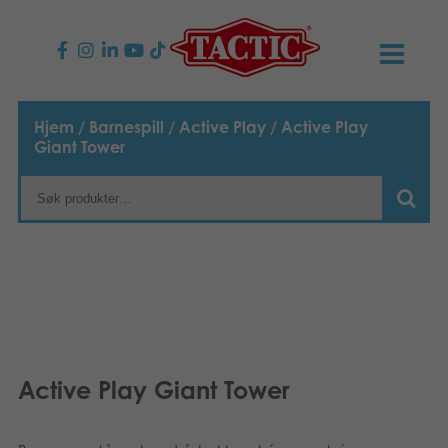
PRODUKTER
Hjem
/
Barnespill
/
Active Play
/ Active Play
Giant Tower
Barnespill
NYHETER
Familiespill
TACTIC
Voksenspill
Etiske retningslinjer
KONTAKTER
Utespill og leker
Ansvarlighet
Kontakt oss
B2B-SHOP
Puslespill
Vår historie
Produktsider
Norsk
Active Play Giant Tower
Leker
English
Media