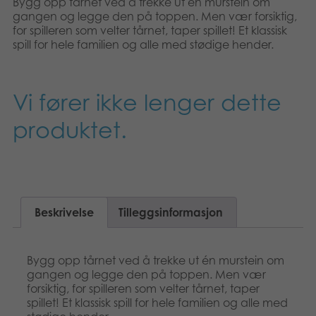
Bygg opp tårnet ved å trekke ut én murstein om
Suomi
Bøker
gangen og legge den på toppen. Men vær forsiktig,
for spilleren som velter tårnet, taper spillet! Et klassisk
spill for hele familien og alle med stødige hender.
Dansk
Applikasjoner
Nederlands
Arkiverte produkter
Vi fører ikke lenger dette
Français
produktet.
Polski
Svenska
Beskrivelse
Tilleggsinformasjon
Bygg opp tårnet ved å trekke ut én murstein om
gangen og legge den på toppen. Men vær
forsiktig, for spilleren som velter tårnet, taper
spillet! Et klassisk spill for hele familien og alle med