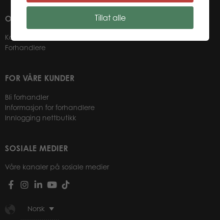
Tillat alle
OM OSS
Kontakter
Forhandlere
FOR VÅRE KUNDER
Bli forhandler
Informasjon for forhandlere
Innlogging nettbutikk
SOSIALE MEDIER
Våre kanaler på sosiale medier
Norsk