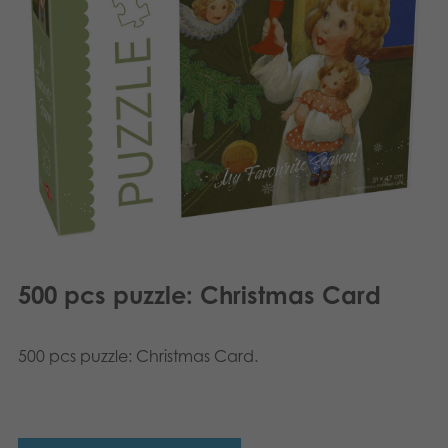
Suomi
Bøker
Dansk
Applikasjoner
Nederlands
Arkiverte produkter
Français
Polski
Svenska
500 pcs puzzle: Christmas Card
500 pcs puzzle: Christmas Card.