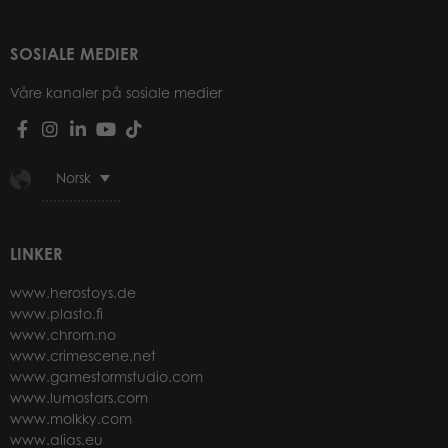
SOSIALE MEDIER
Våre kanaler på sosiale medier
Norsk
LINKER
www.herostoys.de
www.plasto.fi
www.chrom.no
www.crimescene.net
www.gamestormstudio.com
www.lumostars.com
www.molkky.com
www.alias.eu