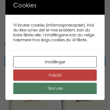
Cookies
Vi bruker cookies (informasjonskapsler). Hvis
du ikke synes det er noe problem, kan du
bare tillate alle. I innstillingene kan du velge
nærmere hva slags cookies du vil tillate.
500 pcs puzzle: Sea Turtle
500 pcs puzzle: Baby
penguin​
Les mer
Les mer
Innstillinger
Hylkää
Tillat alle