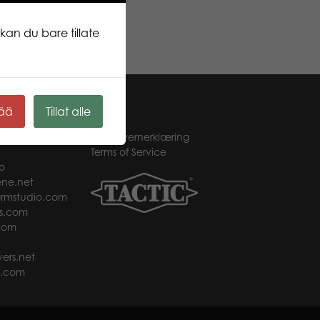
kan du bare tillate
kää
Tillat alle
s.de
Personvernerklæring
Terms of Service
o
ne.net
rmstudio.com
s.com
com
ers.net
t.com