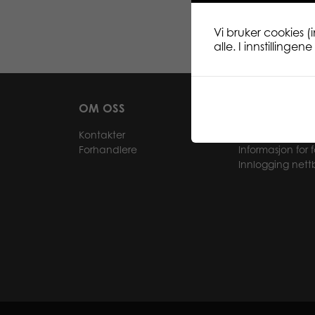
Vi bruker cookies (
alle. I innstillinge
OM OSS
FOR VÅRE KU
Kontakter
Bli forhandler
Forhandlere
Informasjon for 
Innlogging nett