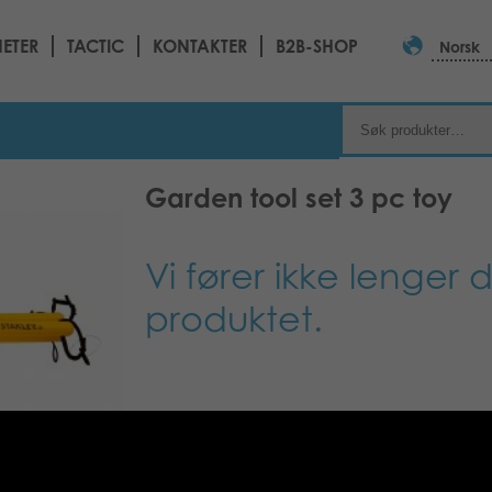
ETER
TACTIC
KONTAKTER
B2B-SHOP
Norsk
Garden tool set 3 pc toy
Vi fører ikke lenger 
produktet.
Beskrivelse
Tilleggsinformasjon