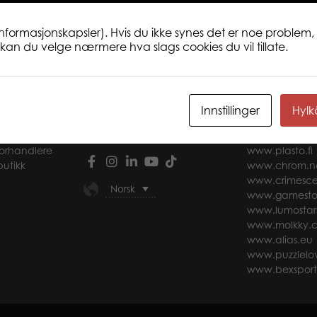
Garden Hoe, Leaf Rake, Shovel
informasjonskapsler). Hvis du ikke synes det er noe problem, 
ne kan du velge nærmere hva slags cookies du vil tillate.
NDER
SOSIALE MEDIER
LINKER
Innstillinger
Hyl
Våre kanaler på sosiale medier
www.herostoy
forhandlere
www.plasto.fi
butikk
www.chrom.n
www.crimesce
Norsk
www.gamesto
www.lumostar
www.molkky.
www.alias.eu
www.puzzlelov
www.bexspor