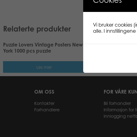
Cookies
Vi bruker cookies (
Relaterte produkter
alle. I innstillinge
Puzzle Lovers Vintage Posters New
Puzzle Lovers Koli F
York 1000 pcs puzzle
puzzle
Les mer
Les me
OM OSS
FOR VÅRE KU
Kontakter
Bli forhandler
Forhandlere
Informasjon for 
Innlogging nett