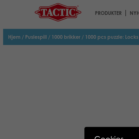
PRODUKTER
NYH
Hjem
/
Puslespill
/
1000 brikker
/ 1000 pcs puzzle: Lock