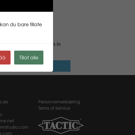
kan du bare tillate
le Lovers Northern Lights in
so 1000 pcs puzzle
kää
Tillat alle
Les mer
s.de
Personvernerklæring
Terms of Service
o
ne.net
rmstudio.com
s.com