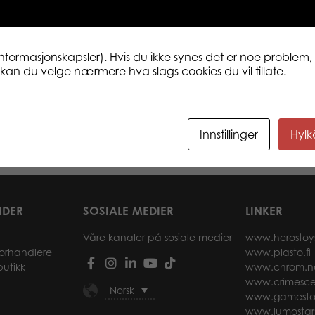
informasjonskapsler). Hvis du ikke synes det er noe problem, 
ne kan du velge nærmere hva slags cookies du vil tillate.
inland 1000 pcs
Puzzle Lovers Trevi Fountain 1000
Puzz
pcs puzzle
Trom
Innstillinger
Hyl
r
Les mer
NDER
SOSIALE MEDIER
LINKER
Våre kanaler på sosiale medier
www.herostoy
forhandlere
www.plasto.fi
butikk
www.chrom.n
www.crimesce
Norsk
www.gamesto
www.lumostar