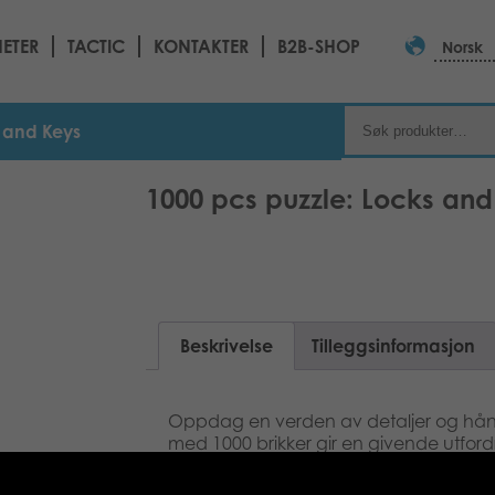
ETER
TACTIC
KONTAKTER
B2B-SHOP
Norsk
s and Keys
1000 pcs puzzle: Locks and
Beskrivelse
Tilleggsinformasjon
Oppdag en verden av detaljer og håndv
med 1000 brikker gir en givende utfordr
verdsetter historie og tidløst design. Per
vakkert å vise frem når det er ferdig.