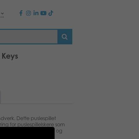
 Keys
erk. Dette puslespillet
ing for puslespillelskere som
fekt for rolige pusleøkter og