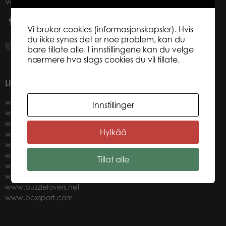
Våre kanaler på sosiale medier
Dansk
Bøker
Vi bruker cookies (informasjonskapsler). Hvis
Nederlands
Applikasjoner
du ikke synes det er noe problem, kan du
Norsk
bare tillate alle. I innstillingene kan du velge
Français
nærmere hva slags cookies du vil tillate.
Arkiverte produkter
Polski
LINKER
Svenska
www.herostoys.de
Innstillinger
www.plasto.fi
Deutsch
www.chrom.no
Hylkää
www.crimescene.net
www.gamestormstudio.com
www.lumostars.com
Tillat alle
www.molkky.com
www.alias.eu
www.puzzlelovers.net
www.bexsport.com