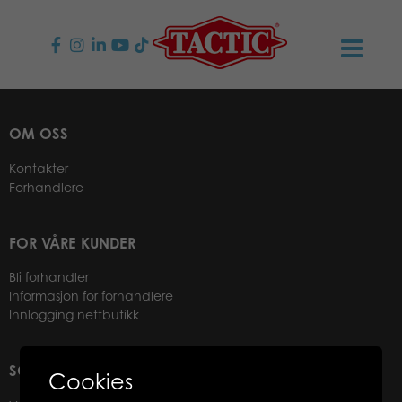
PRODUKTER
OM OSS
Barnespill
NYHETER
Kontakter
Forhandlere
Familiespill
TACTIC
Voksenspill
Etiske retningslinjer
KONTAKTER
FOR VÅRE KUNDER
Bli forhandler
Utespill og leker
Ansvarlighet
Kontakt oss
B2B-SHOP
Informasjon for forhandlere
Innlogging nettbutikk
Puslespill
Vår historie
Produktsider
Norsk
SOSIALE MEDIER
Leker
Cookies
Suomi
Media