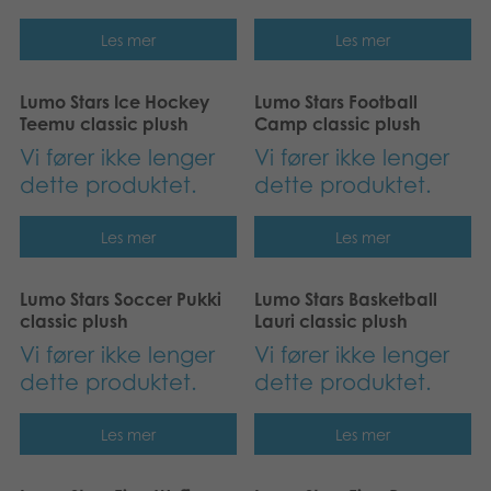
Suomi
Bøker
Les mer
Les mer
Dansk
Applikasjoner
Lumo Stars Ice Hockey
Lumo Stars Football
Nederlands
Teemu classic plush
Camp classic plush
Arkiverte produkter
Vi fører ikke lenger
Vi fører ikke lenger
Français
dette produktet.
dette produktet.
Polski
Les mer
Les mer
Svenska
Lumo Stars Soccer Pukki
Lumo Stars Basketball
Deutsch
classic plush
Lauri classic plush
Vi fører ikke lenger
Vi fører ikke lenger
dette produktet.
dette produktet.
Les mer
Les mer