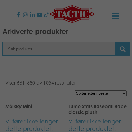
Arkiverte produkter
PRODUKTER
Barnespill
NYHETER
Familiespill
TACTIC
Voksenspill
Etiske retningslinjer
KONTAKTER
Viser 661–680 av 1054 resultater
Utespill og leker
Ansvarlighet
Kontakt oss
B2B-SHOP
Mölkky Mini
Lumo Stars Baseball Babe
Puslespill
Vår historie
Produktsider
Norsk
classic plush
Vi fører ikke lenger
Vi fører ikke lenger
Leker
English
Media
dette produktet.
dette produktet.