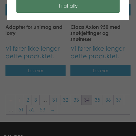
Tillat alle
Les mer
Les mer
Adapter for unimog and
Claas Axion 950 med
lorry
snøkjettinger og
snøfreser
Vi fører ikke lenger
Vi fører ikke lenger
dette produktet.
dette produktet.
Les mer
Les mer
←
1
2
3
…
31
32
33
34
35
36
37
…
51
52
53
→