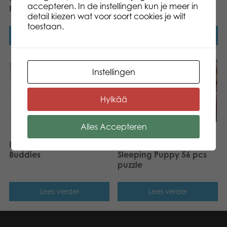
accepteren. In de instellingen kun je meer in
Penguins 56 pcs puzzle
detail kiezen wat voor soort cookies je wilt
toestaan.
Lees verder
Lees verder
Instellingen
Hylkää
Alles Accepteren
Lumo Stars Puzzel,
Tactic Puzzle Lovers
Buddies
Sleeping Puppy 56 pcs
puzzle
Lees verder
Lees verder