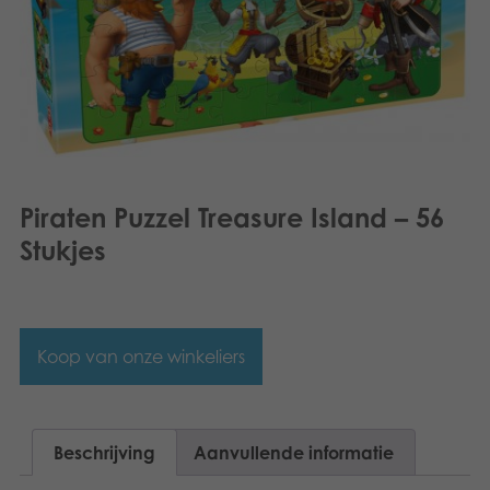
Dansk
Speelgoed
Français
Boeken
Norsk
Apps
Polski
Gearchiveerde producten
Svenska
Piraten Puzzel Treasure Island – 56
Stukjes
Deutsch
Koop van onze winkeliers
Beschrijving
Aanvullende informatie