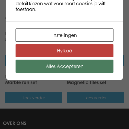
detail kiezen wat voor soort cookies je wilt
toestaan.
Gerelateerde producten
Bristlelock building block
PicassoTiles 50pc
Instellingen
set 112pcs
Magnetic Race Track
Building Blocks
Hylkää
Lees verder
Lees verder
Alles Accepteren
PicassoTiles 150pc
PicassoTiles 16pc
Marble run set
Magnetic Tiles set
Lees verder
Lees verder
OVER ONS