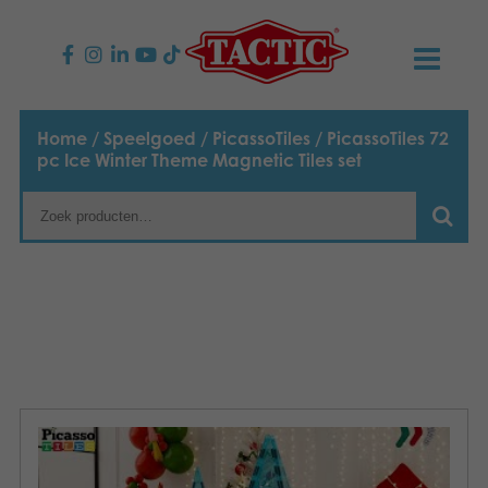
PRODUCTEN
Home
/
Speelgoed
/
PicassoTiles
/ PicassoTiles 72
pc Ice Winter Theme Magnetic Tiles set
Kinderspellen
NIEUWS
Familiespellen
TACTIC
Volwassenspellen
Onze productbelofte
CONTACT
Selecta spellen
Verantwoordelijkheid
Contact opnemen
Nederlands
Buitenspellen
Suomi
Ons verhaal
Links
Dansk
Puzzels
Media