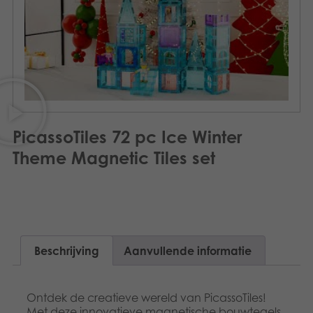
Norsk
Speelgoed
Svenska
Boeken
Apps
Gearchiveerde producten
PicassoTiles 72 pc Ice Winter
Theme Magnetic Tiles set
Beschrijving
Aanvullende informatie
Ontdek de creatieve wereld van PicassoTiles!
Met deze innovatieve magnetische bouwtegels