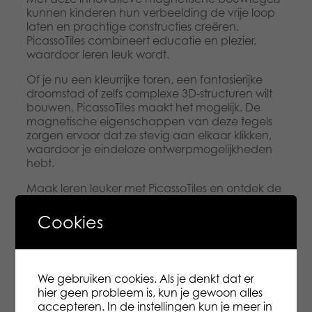
kunnen kinderen hun verbeelding de vrije loop
laten en prachtige constructies creëren.
PicassoTiles combineert educatie en plezier,
waardoor leren leuk wordt.
Of je nu een kleurrijke toren, een fantasierijke
droomstad of zelfs complexe 3D-structuren wilt
bouwen, PicassoTiles maakt het mogelijk. De
magnetische eigenschappen van deze tegels
zorgen ervoor dat ze stevig aan elkaar klikken,
waardoor je eindeloze ontwerpmogelijkheden
hebt.
Maak leren leuker met PicassoTiles en ontdek de
voordelen van hands-on educatie en creatief
denken. Of het nu thuis, op school of in de
Cookies
kinderopvang is, PicassoTiles is de ideale keuze
voor urenlang speelplezier en leerzaam
avontuur. Bestel vandaag nog en zie hoe deze
magnetische bouwtegels de verbeelding van
We gebruiken cookies. Als je denkt dat er
kinderen laten bloeien!
hier geen probleem is, kun je gewoon alles
accepteren. In de instellingen kun je meer in