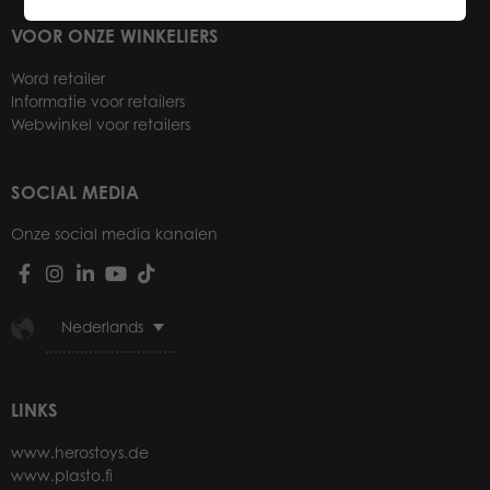
VOOR ONZE WINKELIERS
Word retailer
Informatie voor retailers
Webwinkel voor retailers
SOCIAL MEDIA
Onze social media kanalen
Nederlands
LINKS
www.herostoys.de
www.plasto.fi