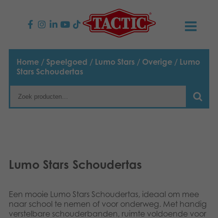
PRODUCTEN
Home
/
Speelgoed
/
Lumo Stars
/
Overige
/ Lumo
Stars Schoudertas
Kinderspellen
NIEUWS
Familiespellen
TACTIC
Volwassenspellen
Onze productbelofte
CONTACT
Selecta spellen
Verantwoordelijkheid
Contact opnemen
Nederlands
Lumo Stars Schoudertas
Buitenspellen
English
Ons verhaal
Links
Een mooie Lumo Stars Schoudertas, ideaal om mee
Suomi
Puzzels
naar school te nemen of voor onderweg. Met handig
Media
verstelbare schouderbanden, ruimte voldoende voor