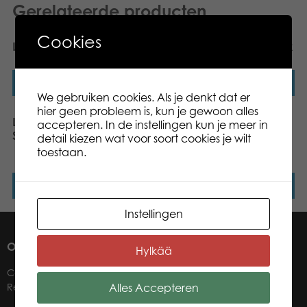
Gerelateerde producten
Cookies
Lumo Stars Pennenetui
Lumo Stars Camo Rugzak
Lees verder
Lees verder
We gebruiken cookies. Als je denkt dat er
hier geen probleem is, kun je gewoon alles
Lumo Stars Backpack
Lumo Stars Puzzel
accepteren. In de instellingen kun je meer in
Sloth Sanna
Collection 3 x 2 Soorten –
detail kiezen wat voor soort cookies je wilt
56 Stukjes
toestaan.
Lees verder
Lees verder
Instellingen
OVER ONS
Hylkää
Contact
Alles Accepteren
Retailers