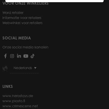
VOOR ONZE WINKELIERS
Word retailer
Informatie voor retailers
Webwinkel voor retailers
SOCIAL MEDIA
Onze social media kanalen
Nederlands
LINKS
www.herostoys.de
www.plasto.fi
www.crimescene.net