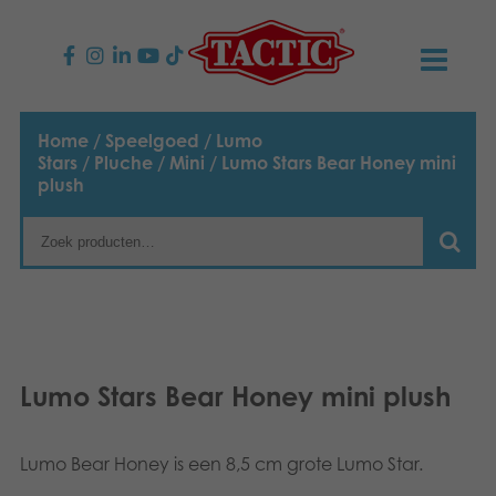
PRODUCTEN
Home
/
Speelgoed
/
Lumo
Stars
/
Pluche
/
Mini
/ Lumo Stars Bear Honey mini
Kinderspellen
NIEUWS
plush
Familiespellen
TACTIC
Volwassenspellen
Onze productbelofte
CONTACT
Selecta spellen
Verantwoordelijkheid
Contact opnemen
Nederlands
Lumo Stars Bear Honey mini plush
Buitenspellen
English
Ons verhaal
Links
Suomi
Puzzels
Lumo Bear Honey is een 8,5 cm grote Lumo Star.
Media