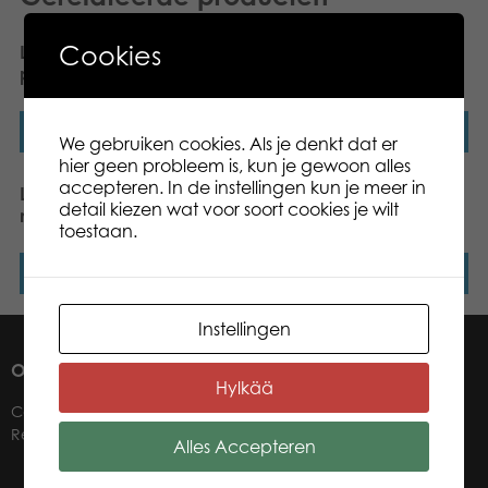
Cookies
Lumo Stars Fox Repo mini
Lumo Stars Bear
plush
Raspberry mini plush
Lees verder
Lees verder
We gebruiken cookies. Als je denkt dat er
hier geen probleem is, kun je gewoon alles
accepteren. In de instellingen kun je meer in
Lumo Stars Bunny Pupu
Lumo Stars Cat Peach
detail kiezen wat voor soort cookies je wilt
mini plush
mini plush
toestaan.
Lees verder
Lees verder
Instellingen
OVER ONS
Hylkää
Contact
Retailers
Alles Accepteren