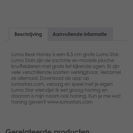
Dansk
Speelgoed
Français
Boeken
Norsk
Beschrijving
Aanvullende informatie
Apps
Polski
Gearchiveerde producten
Lumo Bear Honey is een 8,5 cm grote Lumo Star.
Svenska
Lumo Stars zijn de zachtste en mooiste pluche
knuffeldieren met grote lief kijkende ogen. Er zijn
vele verschillende soorten verkrijgbaar. Verzamel
ze allemaal. Download de app op
lumostars.com, verzorg en speel met je eigen
Lumo Star vriendje! Ik eet graag honing en
daarom is mijn naam ook honing. Kun je me wat
honing geven? www.lumostars.com
Gerelateerde producten