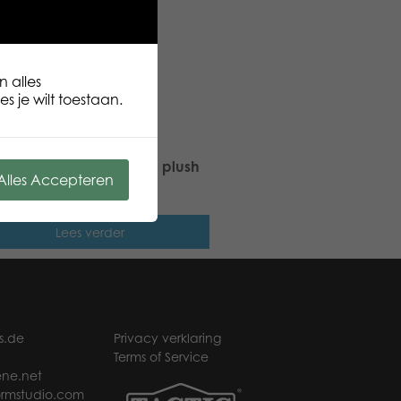
ijd vanaf: 3+ EANcode:
n alles
s je wilt toestaan.
 Stars Dog Wuff classic plush
Alles Accepteren
Lees verder
s.de
Privacy verklaring
Terms of Service
ne.net
rmstudio.com