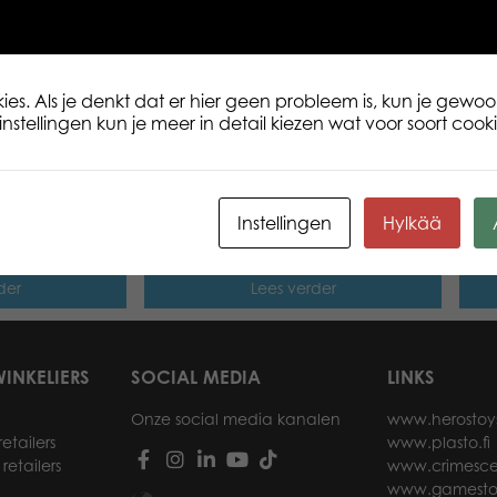
met je eigen Lumo Star vriendje! Leeft
6416739583907
es. Als je denkt dat er hier geen probleem is, kun je gewoo
nstellingen kun je meer in detail kiezen wat voor soort cookie
 classic plush
Lumo Stars Bear Camo classic
Lumo
Instellingen
Hylkää
plush
der
Lees verder
INKELIERS
SOCIAL MEDIA
LINKS
Onze social media kanalen
www.herostoy
etailers
www.plasto.fi
retailers
www.crimesce
www.gamesto