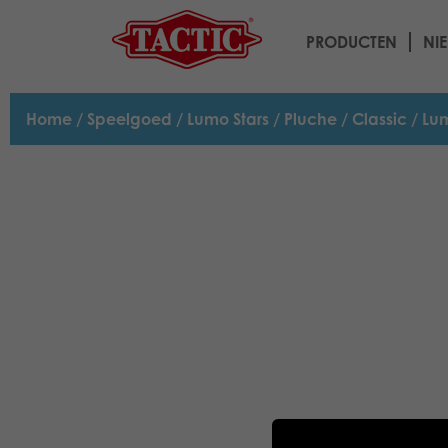
PRODUCTEN
NI
Home
/
Speelgoed
/
Lumo Stars
/
Pluche
/
Classic
/ Lum