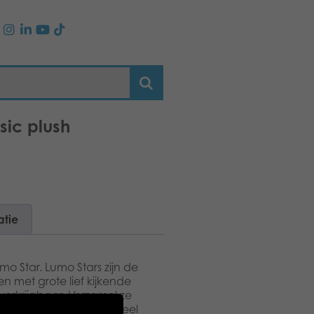
sic plush
atie
mo Star. Lumo Stars zijn de
n met grote lief kijkende
 verkrijgbaar. Verzamel ze
rs.com , verzorg en speel