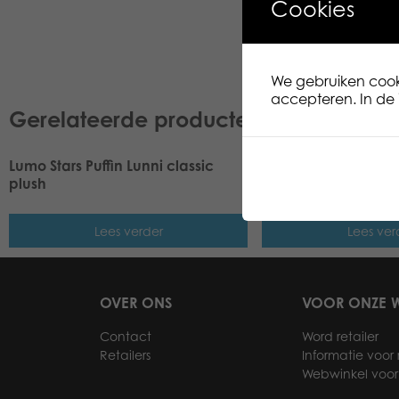
Cookies
We gebruiken cooki
accepteren. In de i
Gerelateerde producten
Lumo Stars Puffin Lunni classic
Lumo Stars Lynx Lynx
plush
Lees verder
Lees ver
OVER ONS
VOOR ONZE W
Contact
Word retailer
Retailers
Informatie voor r
Webwinkel voor 