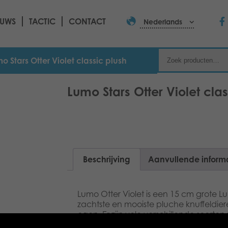
EUWS
TACTIC
CONTACT
Nederlands
o Stars Otter Violet classic plush
Lumo Stars Otter Violet clas
Beschrijving
Aanvullende inform
Lumo Otter Violet is een 15 cm grote Lu
zachtste en mooiste pluche knuffeldiere
ogen. Er zijn vele verschillende soorten
allemaal. Download de app op lumosta