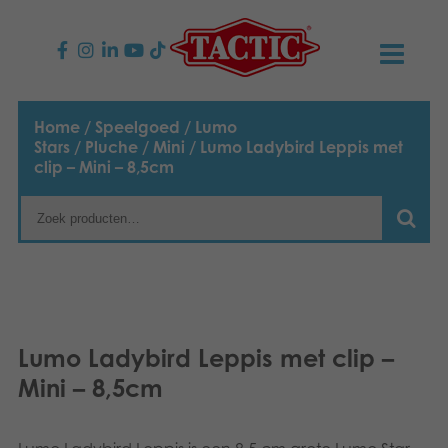
PRODUCTEN
Home
/
Speelgoed
/
Lumo
Stars
/
Pluche
/
Mini
/ Lumo Ladybird Leppis met
Kinderspellen
NIEUWS
clip – Mini – 8,5cm
Familiespellen
TACTIC
Volwassenspellen
Onze productbelofte
CONTACT
Selecta spellen
Verantwoordelijkheid
Contact opnemen
Nederlands
Lumo Ladybird Leppis met clip –
Buitenspellen
English
Ons verhaal
Links
Mini – 8,5cm
Suomi
Puzzels
Media