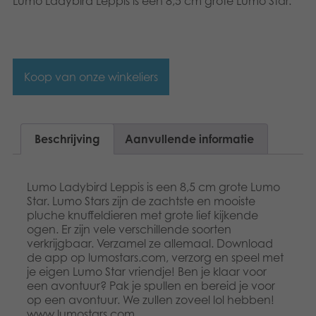
Lumo Ladybird Leppis is een 8,5 cm grote Lumo Star.
Dansk
Speelgoed
Français
Boeken
Norsk
Koop van onze winkeliers
Apps
Polski
Gearchiveerde producten
Svenska
Beschrijving
Aanvullende informatie
Lumo Ladybird Leppis is een 8,5 cm grote Lumo
Star. Lumo Stars zijn de zachtste en mooiste
pluche knuffeldieren met grote lief kijkende
ogen. Er zijn vele verschillende soorten
verkrijgbaar. Verzamel ze allemaal. Download
de app op lumostars.com, verzorg en speel met
je eigen Lumo Star vriendje! Ben je klaar voor
een avontuur? Pak je spullen en bereid je voor
op een avontuur. We zullen zoveel lol hebben!
www.lumostars.com