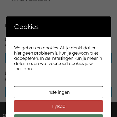
Gerelateerde producten
Cookies
Lumo Stars Owl Stripe met
Lumo Stars Bunny Ice
clip – Mini – 8,5cm
mini plush
We gebruiken cookies. Als je denkt dat er
hier geen probleem is, kun je gewoon alles
accepteren. In de instellingen kun je meer in
Lees verder
Lees verder
detail kiezen wat voor soort cookies je wilt
toestaan.
Lumo Stars Wolf Susi mini
Lumo Stars Bear Camo
plush
mini plush
Instellingen
Lees verder
Lees verder
Hylkää
OVER ONS