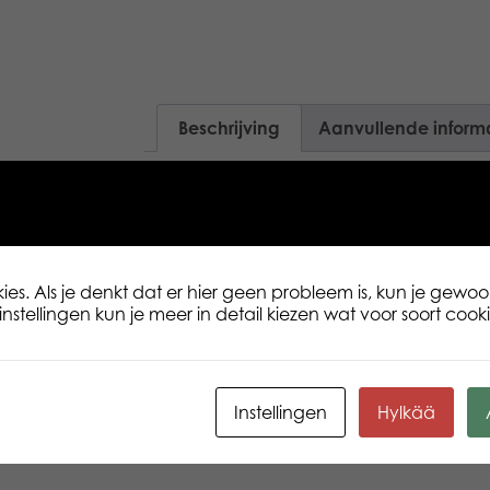
Beschrijving
Aanvullende inform
Deer Bock is een 15 cm grote Lumo Star.
en mooiste pluche knuffeldieren met grot
vele verschillende soorten verkrijgbaar
Download de app op lumostars.com , v
eigen Lumo Star vriendje! ik ben slaper
es. Als je denkt dat er hier geen probleem is, kun je gewoo
Kun jij een slaapliedje voor me zingen, z
nstellingen kun je meer in detail kiezen wat voor soort cookie
Lievelingseten: Noten en vruchten Leu
eten. Verjaardag: 20 maart Leuk om te 
uitstekende zwemmers en kunnen hoog s
verschillende soorten herten ter wereld.
Instellingen
Hylkää
EANcode: 6416739559421