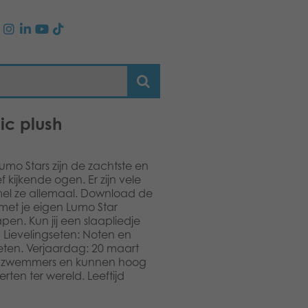
ic plush
umo Stars zijn de zachtste en
 kijkende ogen. Er zijn vele
amel ze allemaal. Download de
met je eigen Lumo Star
apen. Kun jij een slaapliedje
? Lievelingseten: Noten en
eten. Verjaardag: 20 maart
nde zwemmers en kunnen hoog
erten ter wereld. Leeftijd