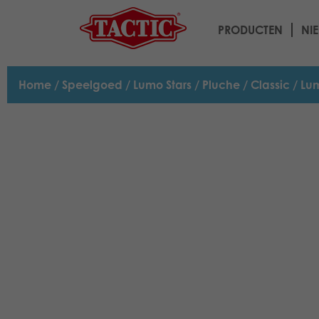
PRODUCTEN
NI
Home
/
Speelgoed
/
Lumo Stars
/
Pluche
/
Classic
/ Lum