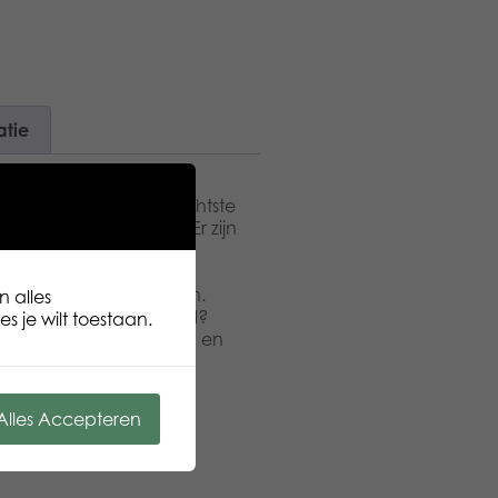
atie
 Lumo Stars zijn de zachtste
e lief kijkende ogen. Er zijn
. Verzamel ze allemaal.
erzorg en speel met je
ig, maar kan niet slapen.
n alles
odat ik snel in slaap val?
s je wilt toestaan.
kste om te doen: Slapen en
weten: Herten zijn
pringen. Er zijn 60
 Leeftijd vanaf: 3+
Alles Accepteren