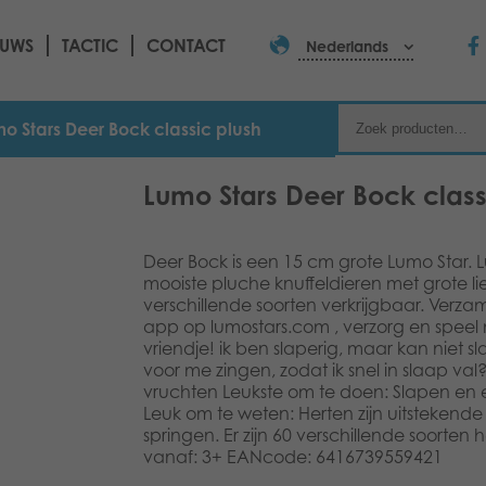
EUWS
TACTIC
CONTACT
Nederlands
o Stars Deer Bock classic plush
Lumo Stars Deer Bock class
Deer Bock is een 15 cm grote Lumo Star. L
mooiste pluche knuffeldieren met grote lief
verschillende soorten verkrijgbaar. Verz
app op lumostars.com , verzorg en speel 
vriendje! ik ben slaperig, maar kan niet sl
voor me zingen, zodat ik snel in slaap val
vruchten Leukste om te doen: Slapen en 
Leuk om te weten: Herten zijn uitsteke
springen. Er zijn 60 verschillende soorten h
vanaf: 3+ EANcode: 6416739559421