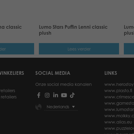
na classic
Lumo Stars Puffin Lenni classic
Lumo
plush
plus
der
Lees verder
INKELIERS
SOCIAL MEDIA
LINKS
Onze social media kanalen
www.herostoy
etailers
www.plasto.fi
retailers
www.crimesce
www.gamesto
Nederlands
www.lumostar
www.molkky.
www.alias.eu
www.puzzlelov