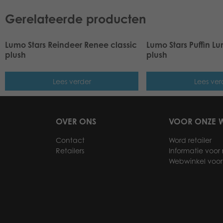
Gerelateerde producten
Lumo Stars Reindeer Renee classic
Lumo Stars Puffin Lu
plush
plush
Lees verder
Lees ver
OVER ONS
VOOR ONZE W
Contact
Word retailer
Retailers
Informatie voor r
Webwinkel voor 