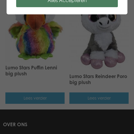
Alles Accepteren
Lumo Stars Puffin Lenni
big plush
Lumo Stars Reindeer Poro
big plush
Lees verder
Lees verder
OVER ONS