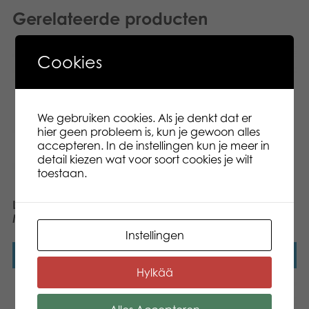
Gerelateerde producten
Cookies
We gebruiken cookies. Als je denkt dat er
hier geen probleem is, kun je gewoon alles
accepteren. In de instellingen kun je meer in
detail kiezen wat voor soort cookies je wilt
toestaan.
Lumo Dino Plesiosaur big
Lumo Stars Panda I Love
Mom big plush
Instellingen
Lees verder
Lees verder
Hylkää