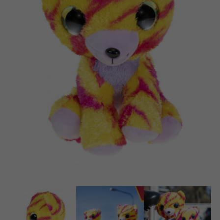
Dansk
Speelgoed
Norsk
Boeken
Polski
Apps
Gearchiveerde producten