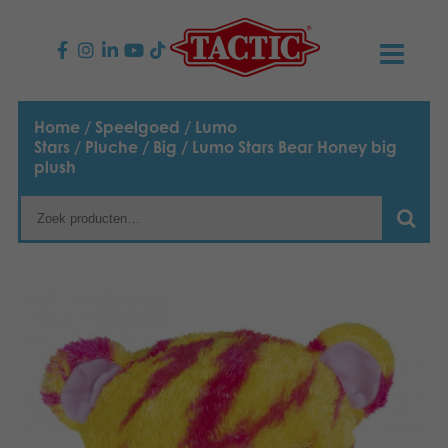
PRODUCTEN
Home
/
Speelgoed
/
Lumo
Stars
/
Pluche
/
Big
/ Lumo Stars Bear Honey big
Kinderspellen
NIEUWS
plush
Familiespellen
TACTIC
Volwassenspellen
Onze productbelofte
CONTACT
Selecta spellen
Verantwoordelijkheid
Contact opnemen
Nederlands
Buitenspellen
English
Ons verhaal
Links
Suomi
Puzzels
Media