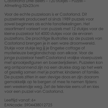
Castorland Little deers – 120 stukjes – Puzzel –
Speelgoed
Afmeting:32x23cm
Voor de echte puzzelaars is er Castorland. Dit
Boeken
puzzelmerk produceert al sinds 1989 puzzels voor
zowel beginners als echte fanatiekelingen. Het
assortiment varieert van puzzels met 12 stukjes voor de
Apps
kleine puzzelaar tot 4000 stukjes voor de ervaren
puzzelfans. De prachtige illustraties op de puzzels van
Gearchiveerde producten
Castorland brengen je in een ware droomwereld.
Stukje voor stukje leg jij je Engelse cottage of
mysterieuze berglandschap aan elkaar. Voor de
jonge puzzelaar heeft Castorland vrolijke vloerpuzzels
met sprookjesfiguren en boerderijdieren. Puzzelen kan
erg ontspannend zijn na een drukke dag op het werk
of gezellig samen met je partner, kinderen of familie.
De puzzels zitten in een stevige doos en zijn daarom
gemakkelijk op te bergen of mee te nemen tijdens
een weekendje weg. Zet de televisie eens uit en kies
voor een puzzel van Castorland.
Leeftijd vanaf: 6+
EANcode: 5904438012725