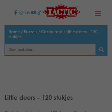
PRODUCTEN
Home
/
Puzzels
/
Castorland
/ Little deers – 120
stukjes
Kinderspellen
NIEUWS
Familiespellen
TACTIC
Volwassenspellen
Onze productbelofte
CONTACT
Selecta spellen
Verantwoordelijkheid
Contact opnemen
Nederlands
Buitenspellen
Ons verhaal
Links
Little deers – 120 stukjes
Puzzels
Media