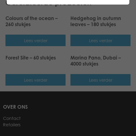
Gerelateerde producten
Colours of the ocean –
Hedgehog in autumn
260 stukjes
leaves – 180 stukjes
Lees verder
Lees verder
Forest Site – 60 stukjes
Marina Pano, Dubai –
4000 stukjes
Lees verder
Lees verder
OVER ONS
Contact
Retailers