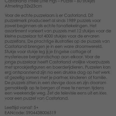
Castorland Three Little Pigs – Puzzel – 60 stukjes
Speelgoed
Afmeting:32x23cm
Voor de echte puzzelaars is er Castorland. Dit
Boeken
puzzelmerk produceert al sinds 1989 puzzels voor
zowel beginners als echte fanatiekelingen. Het
assortiment varieert van puzzels met 12 stukjes voor de
Apps
kleine puzzelaar tot 4000 stukjes voor de ervaren
puzzelfans. De prachtige illustraties op de puzzels van
Gearchiveerde producten
Castorland brengen je in een ware droomwereld.
Stukje voor stukje leg jij je Engelse cottage of
mysterieuze berglandschap aan elkaar. Voor de
jonge puzzelaar heeft Castorland vrolijke vloerpuzzels
met sprookjesfiguren en boerderijdieren. Puzzelen kan
erg ontspannend zijn na een drukke dag op het werk
of gezellig samen met je partner, kinderen of familie.
De puzzels zitten in een stevige doos en zijn daarom
gemakkelijk op te bergen of mee te nemen tijdens
een weekendje weg. Zet de televisie eens uit en kies
voor een puzzel van Castorland.
Leeftijd vanaf: 5+
EANcode: 5904438006519