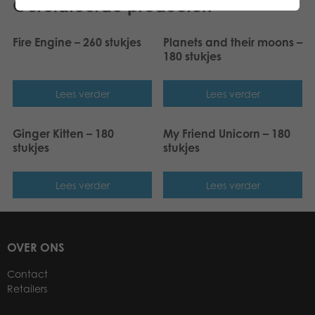
Gerelateerde producten
Fire Engine – 260 stukjes
Planets and their moons –
180 stukjes
Lees verder
Lees verder
Ginger Kitten – 180
My Friend Unicorn – 180
stukjes
stukjes
Lees verder
Lees verder
OVER ONS
Contact
Retailers