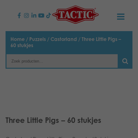
PRODUCTEN
Home
/
Puzzels
/
Castorland
/ Three Little Pigs –
60 stukjes
Kinderspellen
NIEUWS
Familiespellen
TACTIC
Volwassenspellen
Onze productbelofte
CONTACT
Selecta spellen
Verantwoordelijkheid
Contact opnemen
Nederlands
Buitenspellen
Ons verhaal
Links
Three Little Pigs – 60 stukjes
Puzzels
Media