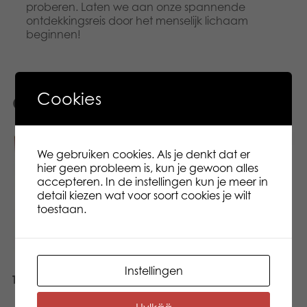
proberen. Laten we aan onze spannende
ontdekkingsreis door het menselijk lichaam
beginnen!
Cookies
Gerelateerde producten
We gebruiken cookies. Als je denkt dat er
hier geen probleem is, kun je gewoon alles
accepteren. In de instellingen kun je meer in
detail kiezen wat voor soort cookies je wilt
toestaan.
Instellingen
Tactic De coolste
Tactic Nederland Trivia
Popcultuur ter Wereld