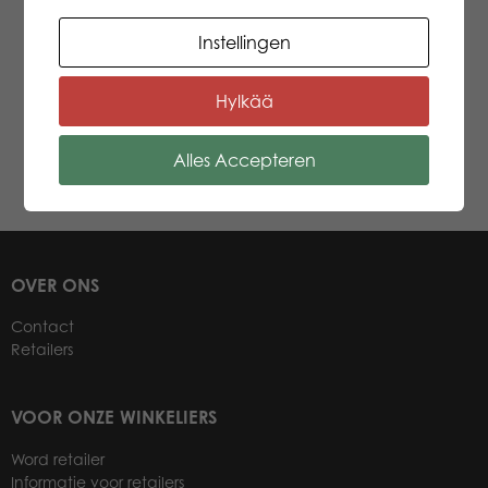
honderd onderdelen.
Wacht niet langer en laat je kinderen de
Instellingen
oneindige mogelijkheden ontdekken van
GEOMAG.
Hylkää
Leeftijd vanaf: 8+
EANcode: 0871772001782
Alles Accepteren
OVER ONS
Contact
Retailers
VOOR ONZE WINKELIERS
Word retailer
Informatie voor retailers