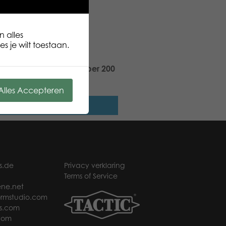
n alles
s je wilt toestaan.
ic Puzzle Lovers Blue Viper 200
puzzle
Alles Accepteren
Lees verder
s.de
Privacy verklaring
Terms of Service
ne.net
rmstudio.com
s.com
com