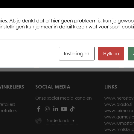
es. Als je denkt dat er hier geen probleem is, kun je gewoo
nstellingen kun je meer in detail kiezen wat voor soort cookie
 Sailboat at
Tactic Puzzle Lovers Bunnies 200
Tact
pcs puzzle
pcs 
Instellingen
Hylkää
der
Lees verder
INKELIERS
SOCIAL MEDIA
LINKS
Onze social media kanalen
www.herostoy
etailers
www.plasto.fi
retailers
www.crimesce
www.gamesto
Nederlands
www.lumostar
www.molkky.