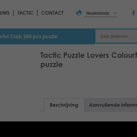
EUWS
TACTIC
CONTACT
Nederlands
urful Crab 200 pcs puzzle
Tactic Puzzle Lovers Colour
puzzle
Beschrijving
Aanvullende inform
200 pcs puzzle range with stunning moti
yourself or as a gift for your friend.