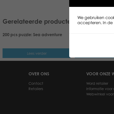
We gebruiken cooki
Gerelateerde producten
accepteren. In de i
200 pcs puzzle: Sea adventure​
Tactic Puzzle Lovers
Sea 200 pcs puzzle
Lees verder
Lees ver
OVER ONS
VOOR ONZE W
Contact
Word retailer
Retailers
Informatie voor r
Webwinkel voor 