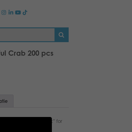
ful Crab 200 pcs
atie
fs. Suitable as a “snack” for