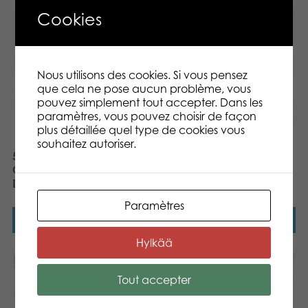
Cookies
Nous utilisons des cookies. Si vous pensez
que cela ne pose aucun problème, vous
pouvez simplement tout accepter. Dans les
paramètres, vous pouvez choisir de façon
plus détaillée quel type de cookies vous
souhaitez autoriser.
500 pcs puzzle: The
Tactic Puzzle Lovers
Christmas Tree is
Noble Deer 500 pcs
Decorated
puzzle
Paramètres
Lire la suite
Lire la suite
Hylkää
Tout accepter