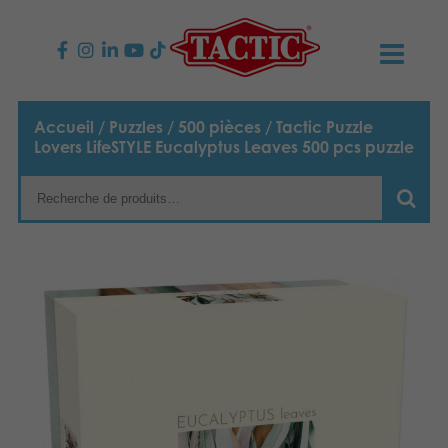
PRODUITS
Accueil
/
Puzzles
/
500 pièces
/ Tactic Puzzle
Lovers LifeSTYLE Eucalyptus Leaves 500 pcs puzzle
Jeux enfants
NOUVEAUTÉS
Jeux famille
TACTIC
Jeux Adultes
Code de conduite
CONTACTS
Jeux d’extérieur
Responsabilité
Contactez nous
Français
Puzzles
English
Notre histoire
Liens
Suomi
Jouets
Média