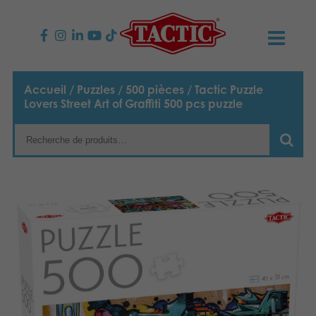
PRODUITS
Accueil
/
Puzzles
/
500 pièces
/ Tactic Puzzle
Lovers Street Art of Graffiti 500 pcs puzzle
Jeux enfants
NOUVEAUTÉS
Jeux famille
TACTIC
Jeux Adultes
Code de conduite
CONTACTS
Jeux d’extérieur
Responsabilité
Contactez nous
Français
Puzzles
English
Notre histoire
Liens
Suomi
Jouets
Média