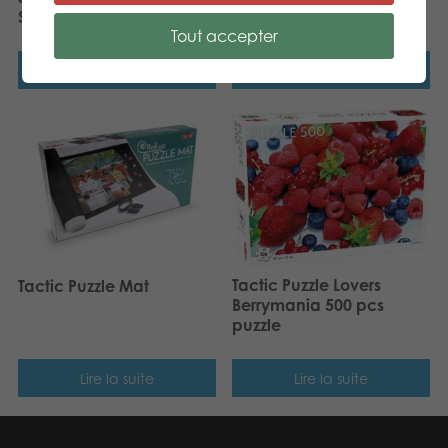
Scotland
colors
Tout accepter
Lire la suite
Lire la suite
Tactic Puzzle Lovers
Tactic Puzzle Mat
Berrymania 500 pcs
puzzle
Lire la suite
Lire la suite