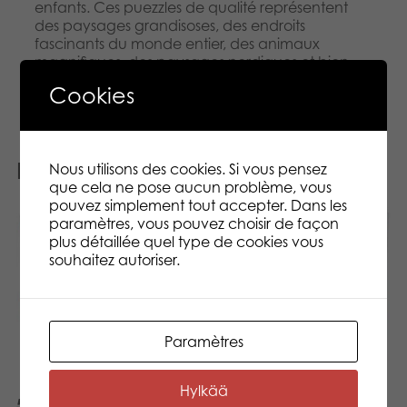
enfants. Ces puezzles de qualité représentent
des paysages grandisoses, des endroits
fascinants du monde entier, des animaux
magnifiques, des paysages nordiques et bien
plus.
Cookies
Produits similaires
Nous utilisons des cookies. Si vous pensez
que cela ne pose aucun problème, vous
pouvez simplement tout accepter. Dans les
paramètres, vous pouvez choisir de façon
plus détaillée quel type de cookies vous
souhaitez autoriser.
Paramètres
Hylkää
500 pcs puzzle: Dornie
500 pcs puzzle: Water