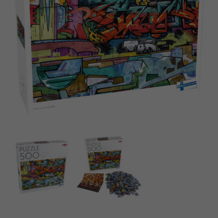
Dansk
Produits archivés
Nederlands
Applications mobiles
Norsk
Polski
Svenska