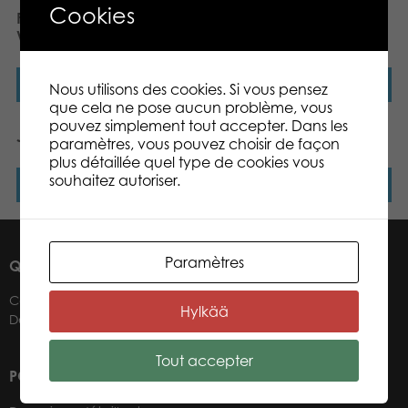
Cookies
France Quiz Junior
Panda Stars Puzzle,
Voyage
Buddies
Lire la suite
Lire la suite
Nous utilisons des cookies. Si vous pensez
que cela ne pose aucun problème, vous
pouvez simplement tout accepter. Dans les
Jeu de cartes Lumo Stars
Lumo Stars 3 en 1
paramètres, vous pouvez choisir de façon
plus détaillée quel type de cookies vous
souhaitez autoriser.
Lire la suite
Lire la suite
Paramètres
QUI SOMMES-NOUS ?
Contacts
Hylkää
Détaillants
Tout accepter
POUR NOS DÉTAILLANTS