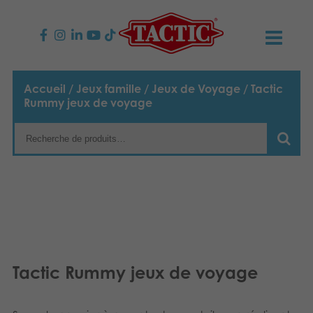
PRODUITS
Accueil
/
Jeux famille
/
Jeux de Voyage
/ Tactic
Rummy jeux de voyage
Jeux enfants
NOUVEAUTÉS
Jeux famille
TACTIC
Jeux Adultes
Code de conduite
CONTACTS
Jeux d’extérieur
Responsabilité
Contactez nous
Français
Puzzles
English
Notre histoire
Liens
Tactic Rummy jeux de voyage
Suomi
Jouets
Média