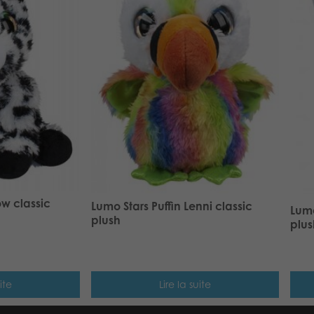
w classic
Lumo Stars Puffin Lenni classic
Lumo
plush
plus
ite
Lire la suite