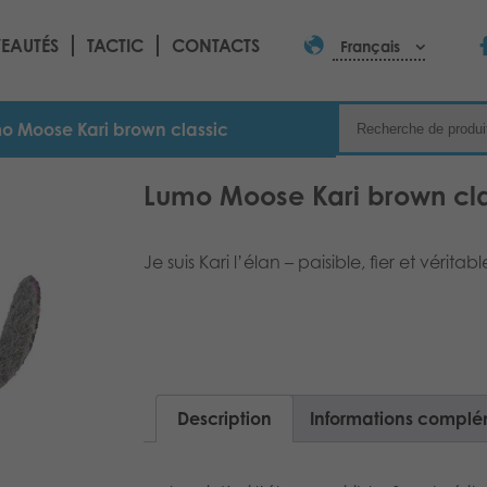
EAUTÉS
TACTIC
CONTACTS
Français
o Moose Kari brown classic
Lumo Moose Kari brown cla
Je suis Kari l’élan – paisible, fier et vérita
Description
Informations complé