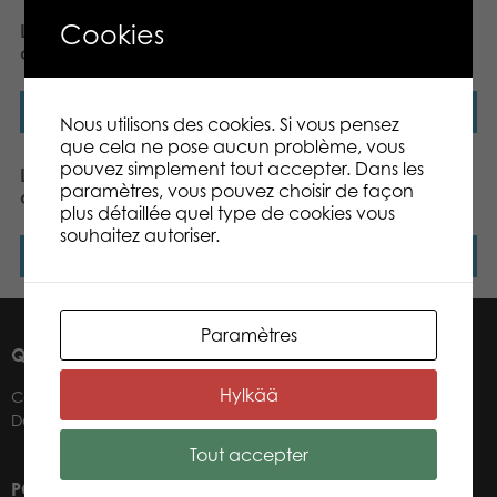
Cookies
Lumo Stars Puffin Lenni
Lumo Stars Puffin Luna
classic plush
classic plush
Lire la suite
Lire la suite
Nous utilisons des cookies. Si vous pensez
que cela ne pose aucun problème, vous
pouvez simplement tout accepter. Dans les
Lumo Stars Fox Blueberry
Lumo Stars Lynx Winter
paramètres, vous pouvez choisir de façon
classic plush
classic plush
plus détaillée quel type de cookies vous
souhaitez autoriser.
Lire la suite
Lire la suite
Paramètres
QUI SOMMES-NOUS ?
Hylkää
Contacts
Détaillants
Tout accepter
POUR NOS DÉTAILLANTS