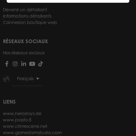
Devenir un détaillant
Informations détaillants
Connexion boutique web
RÉSEAUX SOCIAUX
Nos réseaux sociaux
Français
LIENS
www.herostoys.de
www.plasto.fi
www.crimescene.net
www.gamestormstudio.com