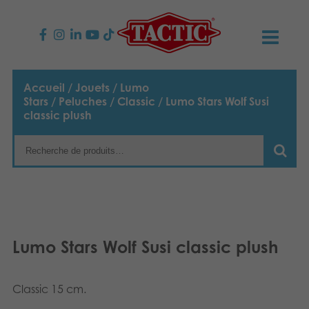
PRODUITS
Accueil
/
Jouets
/
Lumo
Stars
/
Peluches
/
Classic
/ Lumo Stars Wolf Susi
Jeux enfants
NOUVEAUTÉS
classic plush
Jeux famille
TACTIC
Jeux Adultes
Code de conduite
CONTACTS
Jeux d’extérieur
Responsabilité
Contactez nous
Français
Lumo Stars Wolf Susi classic plush
Puzzles
English
Notre histoire
Liens
Suomi
Jouets
Classic 15 cm.
Média