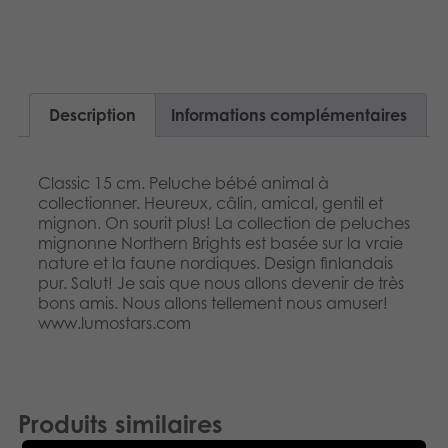
Dansk
Produits archivés
Nederlands
Applications mobiles
Norsk
Description
Informations complémentaires
Polski
Classic 15 cm. Peluche bébé animal à
Svenska
collectionner. Heureux, câlin, amical, gentil et
mignon. On sourit plus! La collection de peluches
mignonne Northern Brights est basée sur la vraie
nature et la faune nordiques. Design finlandais
pur. Salut! Je sais que nous allons devenir de très
bons amis. Nous allons tellement nous amuser!
www.lumostars.com
Produits similaires