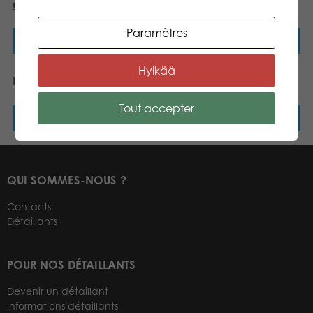
game
Paramètres
Lire la suite
Lire la suite
Hylkää
Lumo Stars 3 en 1
Tactic Monster Bingo
Tout accepter
Lire la suite
Lire la suite
QUI SOMMES-NOUS ?
Contacts
Détaillants
POUR NOS DÉTAILLANTS
Devenir un détaillant
Informations détaillants