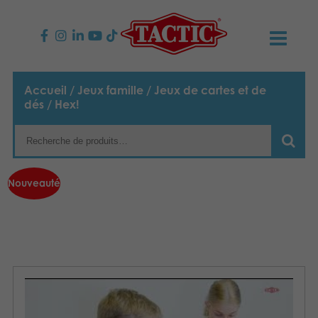
PRODUITS
Accueil
/
Jeux famille
/
Jeux de cartes et de
dés
/ Hex!
Jeux enfants
NOUVEAUTÉS
Jeux famille
TACTIC
Nouveauté
Jeux Adultes
Code de conduite
CONTACTS
Jeux d’extérieur
Responsabilité
Contactez nous
Français
Puzzles
Suomi
Notre histoire
Liens
Polski
Jouets
Média