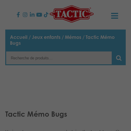
PRODUITS
Accueil
/
Jeux enfants
/
Mémos
/ Tactic Mémo
Bugs
Jeux enfants
NOUVEAUTÉS
Jeux famille
TACTIC
Jeux Adultes
Code de conduite
CONTACTS
Jeux d’extérieur
Responsabilité
Contactez nous
Français
Puzzles
English
Notre histoire
Liens
Tactic Mémo Bugs
Suomi
Jouets
Média