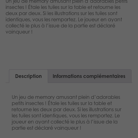
Un jeu de memory amusant plein d’adorables petits
Dansk
Produits archivés
insectes ! Étale les tuiles sur la table et retourne les
deux par deux. Si les illustrations sur les tuiles sont
Nederlands
identiques, vous les remportez. Le joueur en ayant
Applications mobiles
collecté le plus à l’issue de la partie est déclaré
Norsk
vainqueur !
Svenska
Description
Informations complémentaires
Un jeu de memory amusant plein d’adorables
petits insectes ! Étale les tuiles sur la table et
retourne les deux par deux. Si les illustrations sur
les tuiles sont identiques, vous les remportez. Le
joueur en ayant collecté le plus à l’issue de la
partie est déclaré vainqueur !