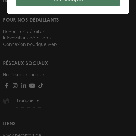
Détaillants
POUR NOS DÉTAILLANTS
Devenir un détaillant
Informations détaillants
Connexion boutique web
RÉSEAUX SOCIAUX
Nos réseaux sociaux
Français
LIENS
www.herostoys.de