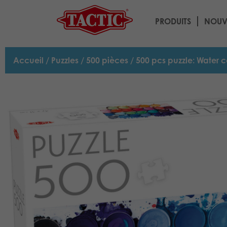
PRODUITS
NOUV
Accueil
/
Puzzles
/
500 pièces
/ 500 pcs puzzle: Water c