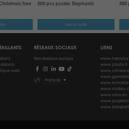
 Christmas Tree
500 pcs puzzle: Elephants
500 
ite
Lire la suite
TAILLANTS
RÉSEAUX SOCIAUX
LIENS
illant
Nos réseaux sociaux
www.herostoy
aillants
www.plasto.fi
tique web
www.crimesce
www.gamesto
Français
www.lumostar
www.molkky.
www.alias.eu
www.puzzlelov
www.bexspor