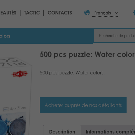
EAUTÉS
TACTIC
CONTACTS
Français
olors
500 pcs puzzle: Water color
500 pcs puzzle: Water colors.
Acheter auprès de nos détaillants
Description
Informations complé