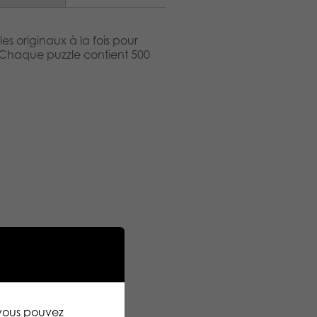
s originaux à la fois pour
. Chaque puzzle contient 500
 vous pouvez