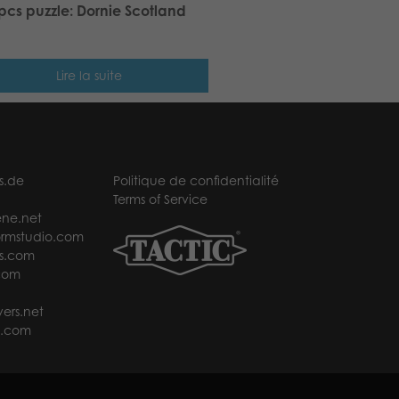
pcs puzzle: Dornie Scotland
Lire la suite
s.de
Politique de confidentialité
Terms of Service
ne.net
rmstudio.com
s.com
com
ers.net
t.com