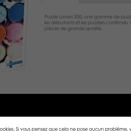
Puzzle Lovers 500, une gamme de puzzle
les débutants et les puzzlers confirmés
pièces de grande qualité.
 cookies. Si vous pensez que cela ne pose aucun problème,