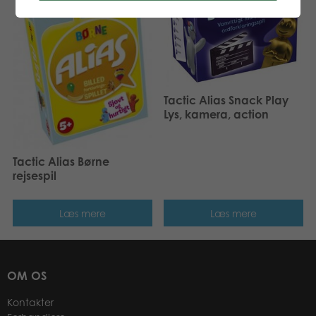
Tactic Alias Snack Play
Lys, kamera, action
Tactic Alias Børne
rejsespil
Læs mere
Læs mere
OM OS
Kontakter