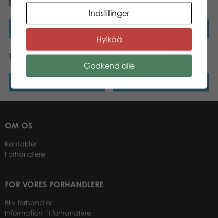
Bingo
fantastiske krop
Indstillinger
Læs mere
Læs mere
Hylkää
Tactic Lær om At læse
Tactic Verdens Helte
Godkend alle
Læs mere
Læs mere
OM OS
Kontakter
Forhandlere
FOR VORES FORHANDLERE
Bliv forhandler
Information til forhandlere