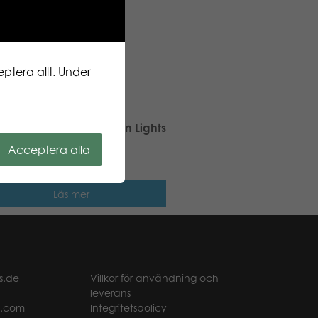
ptera allt. Under
ic Puzzle Lovers Northern Lights
romso 1000 pcs pussel
Acceptera alla
Läs mer
s.de
Villkor för användning och
leverans
t.com
Integritetspolicy