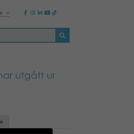
a
ar utgått ur
on