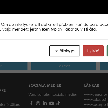
These are words to live by.
 Om du inte tycker att det är ett problem kan du bara acce
 välja mer detaljerat vilken typ av kakor du vill tillåta.
s Come to
Tactic Puzzle Lovers Vintage Sea
Tact
1000 pcs
Map 1000 pcs pussel
in T
Inställningar
Hylkää
r
Läs mer
SOCIALA MEDIER
LÄNKAR
ARE
Våra kanaler i sociala medier
www.herostoy
www.plasto.fi
återförsäljare
www.bexspor