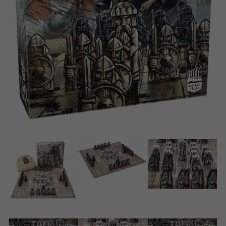
Suomi
Böcker
Dansk
Arkiverade produkter
Nederlands
Applikationer
Norsk
Polski