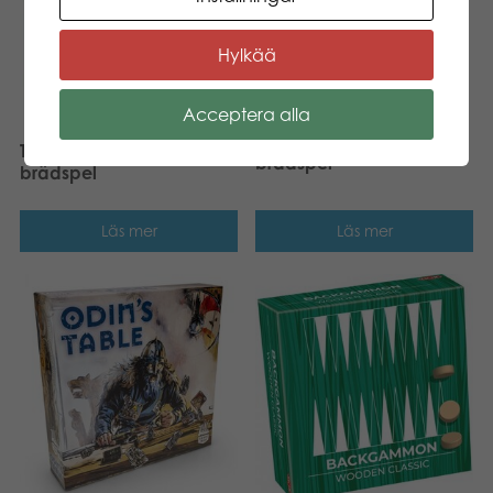
Hylkää
Acceptera alla
Tactic Sänka skepp
Tactic Botanical Bliss
brädspel
brädspel
Läs mer
Läs mer