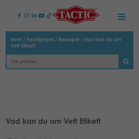
PRODUKTER
Hem
/
Familjespel
/
Resespel
/ Vad kan du om
Vett Etikett
Barnspel
NYHETER
Familjespel
TACTIC
Vuxenspel
Uppförandekod
KONTAKTER
Utomhus spel
Ansvar
Kontakta oss
B2B-SHOP
Göra en reklamation
Pussel
Vår berättelse
Länkar och sidor
Svenska
Vad kan du om Vett Etikett
Leksaker
Media