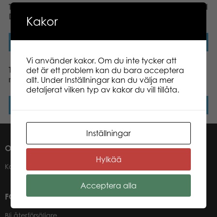
Tactic Lär dig Frågespel
Tactic iKNOW 2.0 resespel
Djur & Natur
Kakor
Läs mer
Läs mer
Vi använder kakor. Om du inte tycker att
Tactic Mexican Train
Tactic Sverige Frågespel
det är ett problem kan du bara acceptera
resespel
resespel
allt. Under Inställningar kan du välja mer
detaljerat vilken typ av kakor du vill tillåta.
Läs mer
Läs mer
Inställningar
OM OSS
Hylkää
Kontakter
Acceptera alla
FÖR VÅRA ÅTERFÖRSÄLJARE
Bli återförsäljare