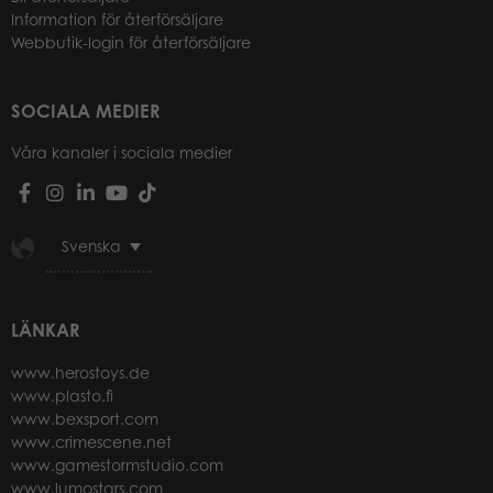
Information för återförsäljare
Webbutik-login för återförsäljare
SOCIALA MEDIER
Våra kanaler i sociala medier
Svenska
LÄNKAR
www.herostoys.de
www.plasto.fi
www.bexsport.com
www.crimescene.net
www.gamestormstudio.com
www.lumostars.com