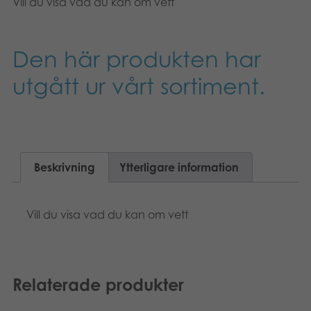
Vill du visa vad du kan om vett
Böcker
Arkiverade produkter
Den här produkten har
utgått ur vårt sortiment.
Applikationer
Beskrivning
Ytterligare information
Vill du visa vad du kan om vett
Relaterade produkter